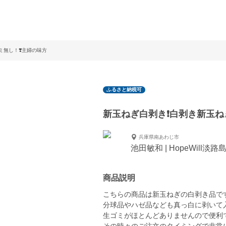
ミ無し！❣️主婦の味方
ふるさと納税可
新玉ねぎ白剥き❗️白剥き新玉ね
兵庫県南あわじ市
池田敏和 | HopeWill淡
商品説明
こちらの商品は新玉ねぎの白剥き品で
分球品やハゼ品なども真っ白に剥いて
生ゴミがほとんどありませんので便利