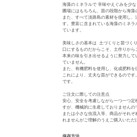
海藻のミネラルで 辛味やえぐみを少な
圃場にはもちろん、苗の段階から海藻
また、すべて淡路島の素材を使用し、淡
す。豊富に含まれている海藻のミネラ
ています。
美味しさの基本は 土づくりと苗づく
口にするものだからこそ、土作りから
本来の味を引き出せるように努力して
ていません。
また、有機肥料を使用し、化成肥料を
これにより、丈夫な苗ができるのです
です。
ご注文に際しての注意点
安心、安全を考慮しながら一つ一つ定
すが、機械的に生産しておりませんの
または小さな虫混入等、商品がそれぞ
れませんがご理解のうえご購入いただ
保存方法