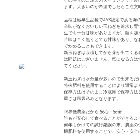
その時々のご注文のタイミングで非常
ます。大きいのが希望でしたらご注文
品種は極早生品種でJAS認定である
辛味がなくおいしい玉ねぎを追求し育
生でも十分甘味がありますが、熱を加
苦味は全く無くとても甘味があり、な
で炒めることもできます。
新玉ねぎは収穫してから芽が出てくる
は問題はございません。気になる方は
てください。
新玉ねぎは水分量が多いので出来るだ
特殊肥料を使用することにより通常よ
保存方法はそのまま冷蔵庫で保存方法
重さは風袋込みとなります。
限界低農薬だから 安心・安全
誰もが安心して食べることができるよ
何年もかけての試行錯誤の末、農薬の
機肥料を使用することで、安心・安全