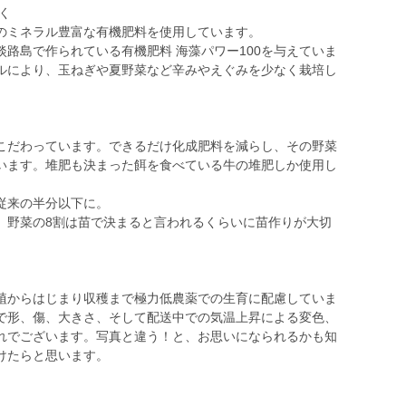
く
のミネラル豊富な有機肥料を使用しています。
路島で作られている有機肥料 海藻パワー100を与えていま
ルにより、玉ねぎや夏野菜など辛みやえぐみを少なく栽培し
り
こだわっています。できるだけ化成肥料を減らし、その野菜
います。堆肥も決まった餌を食べている牛の堆肥しか使用し
従来の半分以下に。
。野菜の8割は苗で決まると言われるくらいに苗作りが大切
植からはじまり収穫まで極力低農薬での生育に配慮していま
で形、傷、大きさ、そして配送中での気温上昇による変色、
れでございます。写真と違う！と、お思いになられるかも知
けたらと思います。