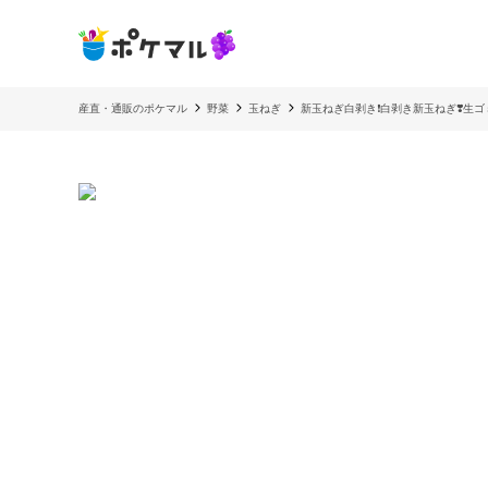
産直・通販のポケマル
野菜
玉ねぎ
新玉ねぎ白剥き❗️白剥き新玉ねぎ❣️生ゴ