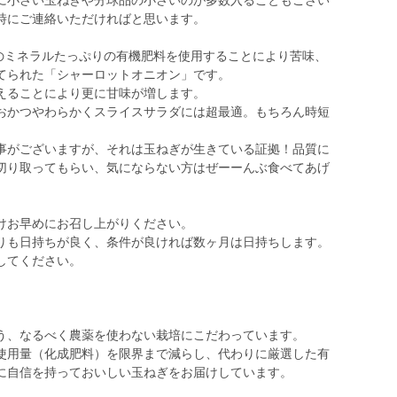
に小さい玉ねぎや分球品の小さいのが多数入ることもござい
時にご連絡いただければと思います。
海のミネラルたっぷりの有機肥料を使用することにより苦味、
てられた「シャーロットオニオン」です。
えることにより更に甘味が増します。
おかつやわらかくスライスサラダには超最適。もちろん時短
事がございますが、それは玉ねぎが生きている証拠！品質に
切り取ってもらい、気にならない方はぜーーんぶ食べてあげ
けお早めにお召し上がりください。
りも日持ちが良く、条件が良ければ数ヶ月は日持ちします。
してください。
う、なるべく農薬を使わない栽培にこだわっています。
使用量（化成肥料）を限界まで減らし、代わりに厳選した有
に自信を持っておいしい玉ねぎをお届けしています。