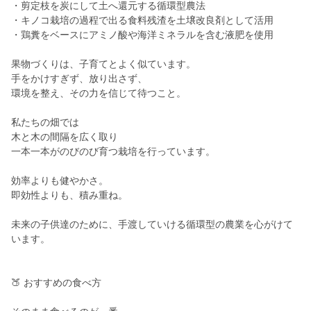
・剪定枝を炭にして土へ還元する循環型農法
・キノコ栽培の過程で出る食料残渣を土壌改良剤として活用
・鶏糞をベースにアミノ酸や海洋ミネラルを含む液肥を使用
果物づくりは、子育てとよく似ています。
手をかけすぎず、放り出さず、
環境を整え、その力を信じて待つこと。
私たちの畑では
木と木の間隔を広く取り
一本一本がのびのび育つ栽培を行っています。
効率よりも健やかさ。
即効性よりも、積み重ね。
未来の子供達のために、手渡していける循環型の農業を心がけて
います。
🍑 おすすめの食べ方