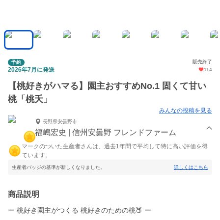
販売終了
予約
2026年7月に発送
114
【桃好きがハマる】園主おすすめNo.1 固くて甘い
桃「桃夭」
みんなの投稿を見る
長野県安曇野市
福嶋宏史 | 信州安曇野 フレンドファーム
マークのついた生産者さんは、過去1年間で平均して特に高い評価を得
ています。
生産者バッジの基準が新しくなりました。
詳しくはこちら
商品説明
ー 桃好き園主がつくる 桃好きのための桃🍑 ー