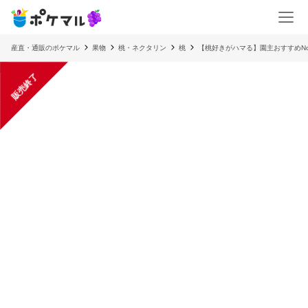
産直・通販のポケマル
果物
桃・ネクタリン
桃
【桃好きがハマる】園主おすすめNo
販売終了