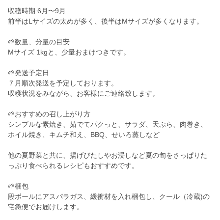
収穫時期:6月〜9月
前半はLサイズの太めが多く、後半はMサイズが多くなります。
🌱数量、分量の目安
Mサイズ 1kgと、少量おまけつきです。
🌱発送予定日
７月順次発送を予定しております。
収穫状況をみながら、お客様にご連絡致します。
🌱おすすめの召し上がり方
シンプルな素焼き、茹でてパクっと、サラダ、天ぷら、肉巻き、
ホイル焼き、キムチ和え、BBQ、せいろ蒸しなど
他の夏野菜と共に、揚げびたしやお浸しなど夏の旬をさっぱりた
っぷり食べられるレシピもおすすめです。
🌱梱包
段ボールにアスパラガス、緩衝材を入れ梱包し、クール（冷蔵)の
宅急便でお届けします。