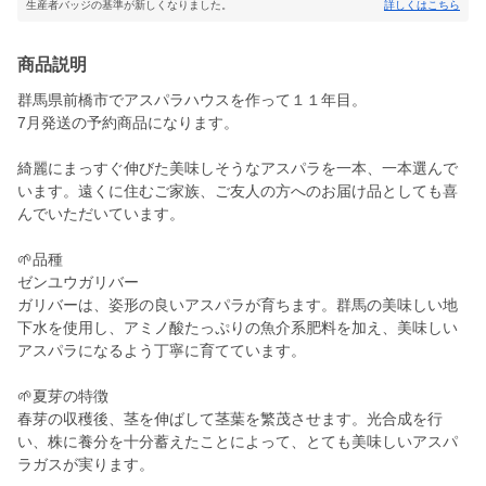
生産者バッジの基準が新しくなりました。
詳しくはこちら
商品説明
群馬県前橋市でアスパラハウスを作って１１年目。
7月発送の予約商品になります。
綺麗にまっすぐ伸びた美味しそうなアスパラを一本、一本選んで
います。遠くに住むご家族、ご友人の方へのお届け品としても喜
んでいただいています。
🌱品種
ゼンユウガリバー
ガリバーは、姿形の良いアスパラが育ちます。群馬の美味しい地
下水を使用し、アミノ酸たっぷりの魚介系肥料を加え、美味しい
アスパラになるよう丁寧に育てています。
🌱夏芽の特徴
春芽の収穫後、茎を伸ばして茎葉を繁茂させます。光合成を行
い、株に養分を十分蓄えたことによって、とても美味しいアスパ
ラガスが実ります。