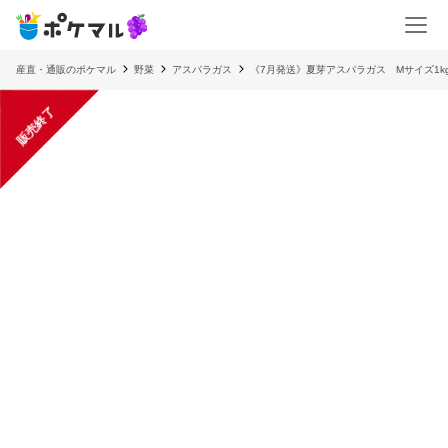
産直・通販のポケマル
野菜
アスパラガス
《7月発送》夏芽アスパラガス Mサイズ1k
販売終了