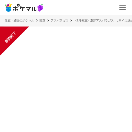
産直・通販のポケマル
野菜
アスパラガス
《7月発送》夏芽アスパラガス Lサイズ1k
販売終了