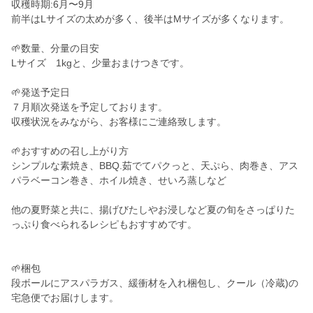
収穫時期:6月〜9月
前半はLサイズの太めが多く、後半はMサイズが多くなります。
🌱数量、分量の目安
Lサイズ 1kgと、少量おまけつきです。
🌱発送予定日
７月順次発送を予定しております。
収穫状況をみながら、お客様にご連絡致します。
🌱おすすめの召し上がり方
シンプルな素焼き、BBQ.茹でてパクっと、天ぷら、肉巻き、アス
パラベーコン巻き、ホイル焼き、せいろ蒸しなど
他の夏野菜と共に、揚げびたしやお浸しなど夏の旬をさっぱりた
っぷり食べられるレシピもおすすめです。
🌱梱包
段ボールにアスパラガス、緩衝材を入れ梱包し、クール（冷蔵)の
宅急便でお届けします。