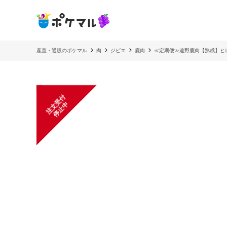
産直・通販のポケマル
肉
ジビエ
鹿肉
≪定期便≫遠野鹿肉【熟成】ヒ
注
文
受
付
停
止
中