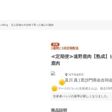
レ200ｇ 北上高地の大自然で育った極上の鹿肉
定期
1週間に1回定期配送
≪定期便≫遠野鹿肉【熟成】ヒ
鹿肉
岩手県遠野市
及川 真 | 毘沙門商会合同
マークのついた生産者さんは、過去1年
生産者バッジの基準が新しくなりました。
商品説明