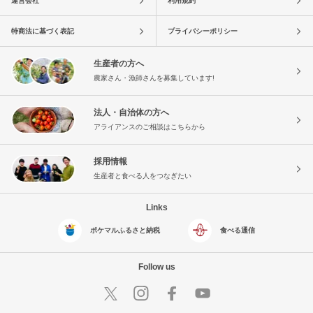
運営会社
利用規約
特商法に基づく表記
プライバシーポリシー
生産者の方へ
農家さん・漁師さんを募集しています!
法人・自治体の方へ
アライアンスのご相談はこちらから
採用情報
生産者と食べる人をつなぎたい
Links
ポケマルふるさと納税
食べる通信
Follow us