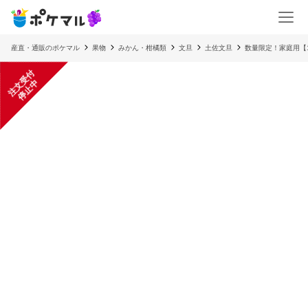
産直・通販のポケマル
果物
みかん・柑橘類
文旦
土佐文旦
数量限定！家庭用【1
注
文
受
付
停
止
中