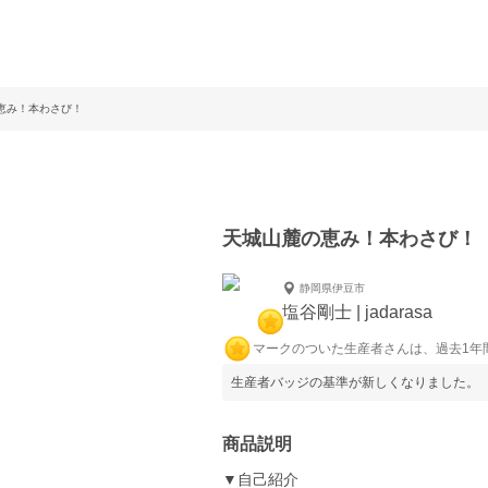
恵み！本わさび！
天城山麓の恵み！本わさび！
静岡県伊豆市
塩谷剛士 | jadarasa
マークのついた生産者さんは、過去1年
生産者バッジの基準が新しくなりました。
商品説明
▼自己紹介