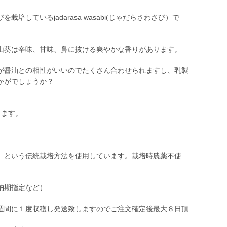
培しているjadarasa wasabi(じゃだらさわさび）で
山葵は辛味、甘味、鼻に抜ける爽やかな香りがあります。
が醤油との相性がいいのでたくさん合わせられますし、乳製
かがでしょうか？
ります。
」という伝統栽培方法を使用しています。栽培時農薬不使
納期指定など）
週間に１度収穫し発送致しますのでご注文確定後最大８日頂