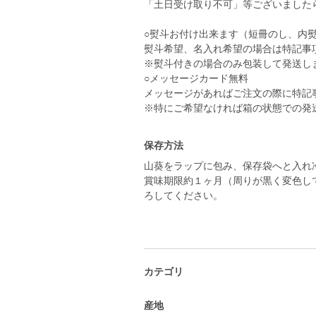
「土日受け取り不可」等ございました
○熨斗お付け出来ます（短冊のし、内
熨斗希望、名入れ希望の場合は特記事
※熨斗付きの場合のみ包装して発送し
○メッセージカード無料
メッセージがあればご注文の際に特記
※特にご希望なければ箱の状態での発
保存方法
山葵をラップに包み、保存袋へと入れ
賞味期限約１ヶ月（周りが黒く変色し
ろしてください。
カテゴリ
産地