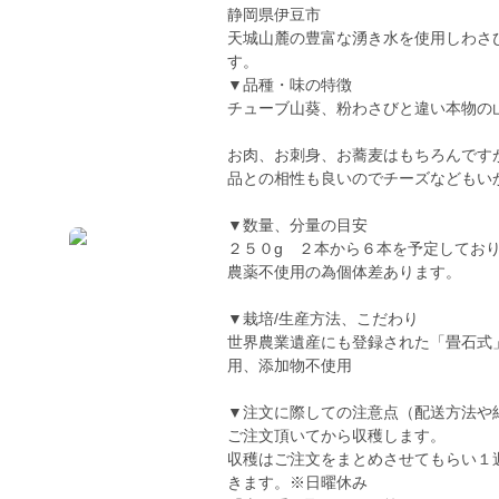
静岡県伊豆市
天城山麓の豊富な湧き水を使用しわさびを栽
す。
▼品種・味の特徴
チューブ山葵、粉わさびと違い本物の
お肉、お刺身、お蕎麦はもちろんです
品との相性も良いのでチーズなどもい
▼数量、分量の目安
２５０g ２本から６本を予定してお
農薬不使用の為個体差あります。
▼栽培/生産方法、こだわり
世界農業遺産にも登録された「畳石式
用、添加物不使用
▼注文に際しての注意点（配送方法や
ご注文頂いてから収穫します。
収穫はご注文をまとめさせてもらい１
きます。※日曜休み