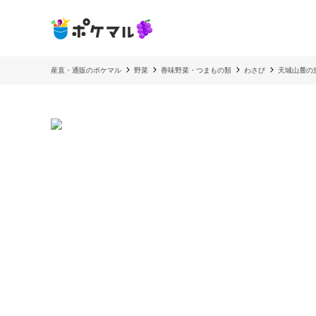
産直・通販のポケマル
野菜
香味野菜・つまもの類
わさび
天城山麓の