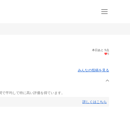
本日あと 5点
5
みんなの投稿を見る
間で平均して特に高い評価を得ています。
詳しくはこちら