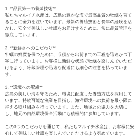
1. **品質第一の養殖技術**
私たちマルイチ水産は、広島の豊かな海で最高品質の牡蠣を育て
ることに全力を注いでいます。最新の養殖技術と長年の経験を活
かし、安全で美味しい牡蠣をお届けするために、常に品質管理を
徹底しています。
2. **新鮮さへのこだわり**
牡蠣の鮮度を保つために、収穫から出荷までの工程を迅速かつ丁
寧に行っています。お客様に新鮮な状態で牡蠣を楽しんでいただ
けるよう、冷蔵管理や迅速な配送にも細心の注意を払っていま
す。
3. **環境への配慮**
広島の美しい海を守るため、環境に配慮した養殖方法を採用して
います。持続可能な漁業を目指し、海洋環境への負荷を最小限に
抑える取り組みを行っています。また、地域との協力を大切に
し、地元の自然環境保全活動にも積極的に参加しています。
この3つのこだわりを通じて、私たちマルイチ水産は、お客様に安
心して美味しい牡蠣を楽しんでいただけるよう努めています。