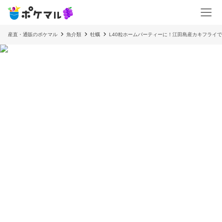
産直・通販のポケマル
魚介類
牡蠣
L40粒ホームパーティーに！江田島産カキフライ