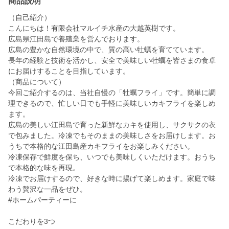
商品説明
（自己紹介）
こんにちは！有限会社マルイチ水産の大越英樹です。
広島県江田島で養殖業を営んでおります。
広島の豊かな自然環境の中で、質の高い牡蠣を育てています。
長年の経験と技術を活かし、安全で美味しい牡蠣を皆さまの食卓
にお届けすることを目指しています。
（商品について）
今回ご紹介するのは、当社自慢の「牡蠣フライ」です。簡単に調
理できるので、忙しい日でも手軽に美味しいカキフライを楽しめ
ます。
広島の美しい江田島で育った新鮮なカキを使用し、サクサクの衣
で包みました。冷凍でもそのままの美味しさをお届けします。お
うちで本格的な江田島産カキフライをお楽しみください。
冷凍保存で鮮度を保ち、いつでも美味しくいただけます。おうち
で本格的な味を再現。
冷凍でお届けするので、好きな時に揚げて楽しめます。家庭で味
わう贅沢な一品をぜひ。
#ホームパーティーに
こだわりを3つ