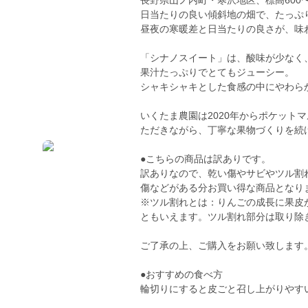
長野県山ノ内町・寒沢地区、標高600
日当たりの良い傾斜地の畑で、たっぷ
昼夜の寒暖差と日当たりの良さが、味
「シナノスイート」は、酸味が少なく
果汁たっぷりでとてもジューシー。
シャキシャキとした食感の中にやわら
いくたま農園は2020年からポケット
ただきながら、丁寧な果物づくりを続
●こちらの商品は訳ありです。
訳ありなので、乾い傷やサビやツル割
傷などがある分お買い得な商品となり
※ツル割れとは：りんごの成長に果皮
ともいえます。ツル割れ部分は取り除
ご了承の上、ご購入をお願い致します
●おすすめの食べ方
輪切りにすると皮ごと召し上がりやす