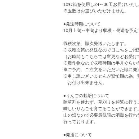
10ｷﾛ箱を使用し24～36玉お届けいた
※玉数はお選びいただけません。
●発送時期について
10月上旬～中旬より収穫・発送を予定
収穫次第、順次発送いたします。
※収穫次第の発送なので日にちをご指
（お時間もこちらでは変更などお受け
※農作物なので収穫時期は半月ぐらい
※ご予約、ご注文をいただいた順に発
※申し訳ございませんが繁忙期の為、
お付け出来ません。
●りんごの栽培について
除草剤を使わず、草刈りを頻繁に行う
味しいりんごを育てることができます
山の畑なので必要最低限の消毒を行わ
行っております。
●発送について