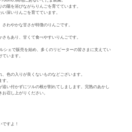
〜700mの高地にあるいくたま農園。
りの陽を浴びながらりんごを育てています。
わい深いりんごを育てています。
、さわやかな甘さが特徴のりんごです。
かさもあり、甘くて食べやすいりんごです。
マルシェで販売を始め、多くのリピーターの皆さまに支えてい
けています。
れ、色の入りが良くないものなどございます。
ます。
が追い付かずにツルの根が割れてしまします。完熟のあかし
きお召し上がりください。
。
いですよ！