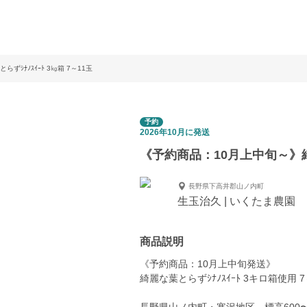
ｼﾅﾉｽｲｰﾄ 3㎏箱 7～11玉
予約
2026年10月に発送
《予約商品：10月上中旬～》綺麗
長野県下高井郡山ノ内町
生玉治久 | いくたま農園
商品説明
《予約商品：10月上中旬発送》
綺麗な葉とらずｼﾅﾉｽｲｰﾄ 3キロ箱使用 7