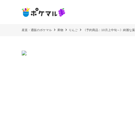
産直・通販のポケマル
果物
りんご
《予約商品：10月上中旬～》綺麗な葉とらず