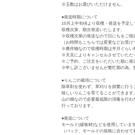
※玉数はお選びいただけません。
●発送時期について
10月上中旬頃より収穫・発送を予定し
収穫次第、順次発送いたします。
※収穫次第の発送なので日にちをご指
（お時間もこちらでは変更などお受け
※農作物なので収穫時期は半月ぐらい
※天災によりキャンセルさせていただ
※ご予約、ご注文をいただいた順に発
※申し訳ございませんが繁忙期の為、
●りんごの栽培について
除草剤を使わず、草刈りを頻繁に行う
味しいりんごを育てることができます
山の畑なので必要最低限の消毒を行わ
行っております。
●発送について
モールド(緩衝材)などを使用していま
（パック、モールドの規格に合わせて