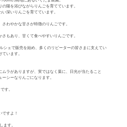
〜700mの高地にあるいくたま農園。
りの陽を浴びながらりんごを育てています。
わい深いりんごを育てています。
、さわやかな甘さが特徴のりんごです。
かさもあり、甘くて食べやすいりんごです。
マルシェで販売を始め、多くのリピーターの皆さまに支えてい
けています。
にムラがありますが、実ではなく葉に、日光が当たること
ューシーなりんごになります。
トです。
。
いですよ！
たします。