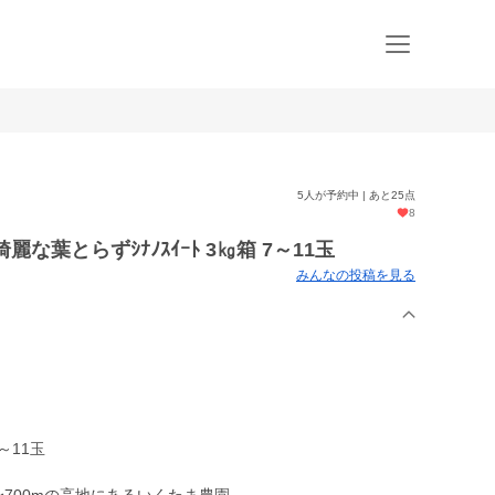
5人が予約中 | あと25点
8
な葉とらずｼﾅﾉｽｲｰﾄ 3㎏箱 7～11玉
みんなの投稿を見る
～11玉