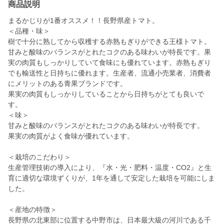
商品説明
まるかじりが1番オススメ！！長野県産トマト。
＜品種・味＞
樹で十分に熟してから収穫する赤熟もぎりができる王様トマト。
甘みと酸味のバランスがとれたコクのある味わいが特長です。果
実の肉質もしっかりしていて食味にも優れています。赤熟もぎり
でも輸送性と日持ちに優れます。生産者、流通小売業者、消費者
にメリットのある青果ブランドです。
果実の肉質もしっかりしていることから日持ちがとても良いで
す。
＜味＞
甘みと酸味のバランスがとれたコクのある味わいが特長です。
果実の肉質がよく食味が優れています。
＜栽培のこだわり＞
生産管理技術の導入により、『水・光・肥料・温度・CO2』と生
育に適切な環境ずくりが、1年を通して安定した栽培を可能にしま
した。
＜産地の特徴＞
長野県の北東部に位置する中野市は、日本最大級の河川である千