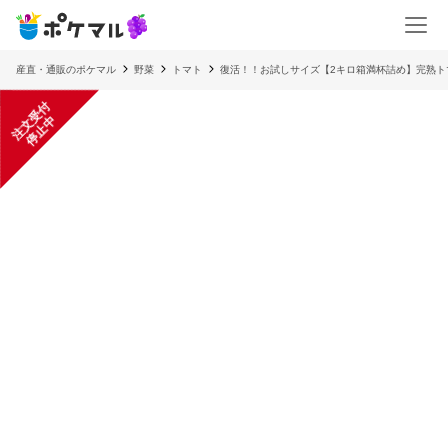
産直・通販のポケマル
野菜
トマト
復活！！お試しサイズ【2キロ箱満杯詰め】完熟ト
注
文
受
付
停
止
中