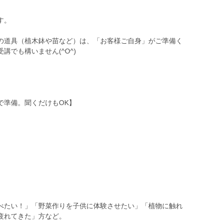
す。
の道具（植木鉢や苗など）は、「お客様ご自身」がご準備く
講でも構いません(^O^)
で準備。聞くだけもOK】
べたい！」「野菜作りを子供に体験させたい」「植物に触れ
疲れてきた」方など。