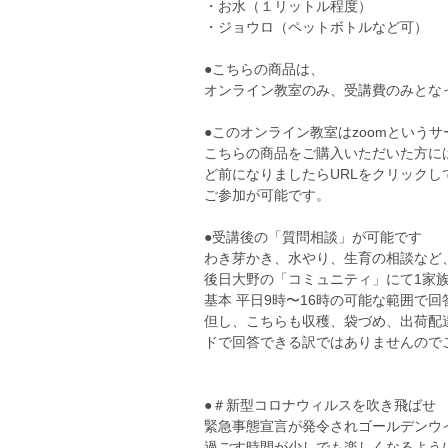
・お水（１リットル程度）
・ジョウロ（ペットボトルなど可）
●こちらの商品は、
オンライン教室のみ、受講費のみとな
●このオンライン教室はzoomという
こちらの商品をご購入いただいた方には
ど前になりましたらURLをクリック
ご参加が可能です。
●受講後の「質問相談」が可能です
わき芽かき、水やり、生育の相談など
後日大野の「コミュニティ」にて1家族
基本 平日9時〜16時の可能な範囲で回
但し、こちらも収穫、袋づめ、出荷配
ドで回答できる訳ではありませんのでご容
●＃新型コロナウィルスを吹き飛ばせ
緊急事態宣言が発令されゴールデンウ
過ごす時間が少しでも楽しくなるよう