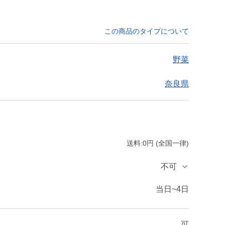
この商品のタイプについて
野菜
奈良県
送料:0円 (全国一律)
不可
当日~4日
可