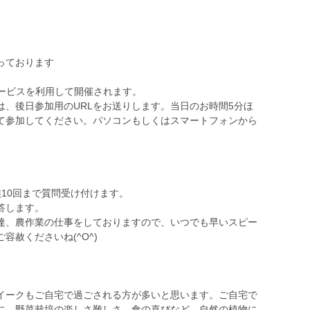
っております
サービスを利用して開催されます。
、後日参加用のURLをお送りします。当日のお時間5分ほ
して参加してください。パソコンもしくはスマートフォンから
、
10回まで質問受け付けます。
答します。
達、農作業の仕事をしておりますので、いつでも早いスピー
赦くださいね(^O^)
イークもご自宅で過ごされる方が多いと思います。ご自宅で
に、野菜栽培の楽しさ難しさ、食の喜びなど、自然の植物に