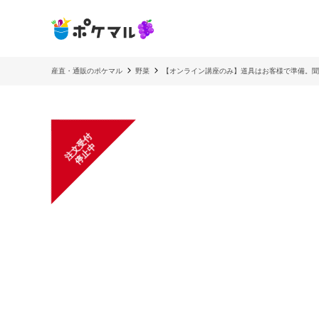
産直・通販のポケマル
野菜
【オンライン講座のみ】道具はお客様で準備。聞
注
文
受
付
停
止
中