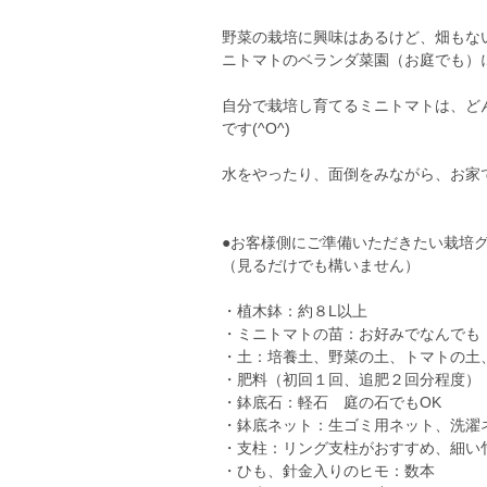
野菜の栽培に興味はあるけど、畑もな
ニトマトのベランダ菜園（お庭でも）
自分で栽培し育てるミニトマトは、ど
です(^O^)
水をやったり、面倒をみながら、お家
●お客様側にご準備いただきたい栽培
（見るだけでも構いません）
・植木鉢：約８L以上
・ミニトマトの苗：お好みでなんでも
・土：培養土、野菜の土、トマトの土
・肥料（初回１回、追肥２回分程度）
・鉢底石：軽石 庭の石でもOK
・鉢底ネット：生ゴミ用ネット、洗濯
・支柱：リング支柱がおすすめ、細い
・ひも、針金入りのヒモ：数本