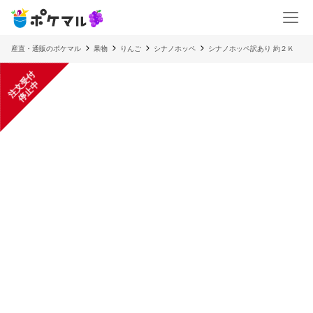
産直・通販のポケマル
果物
りんご
シナノホッペ
シナノホッペ訳あり 約２Ｋ
注
文
受
付
停
止
中