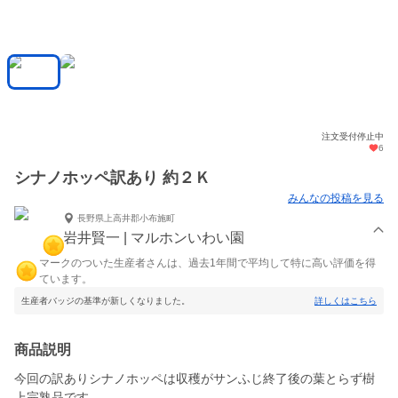
注文受付停止中
6
シナノホッペ訳あり 約２Ｋ
みんなの投稿を見る
長野県上高井郡小布施町
岩井賢一 | マルホンいわい園
マークのついた生産者さんは、過去1年間で平均して特に高い評価を得
ています。
生産者バッジの基準が新しくなりました。
詳しくはこちら
商品説明
今回の訳ありシナノホッペは収穫がサンふじ終了後の葉とらず樹
上完熟品です。