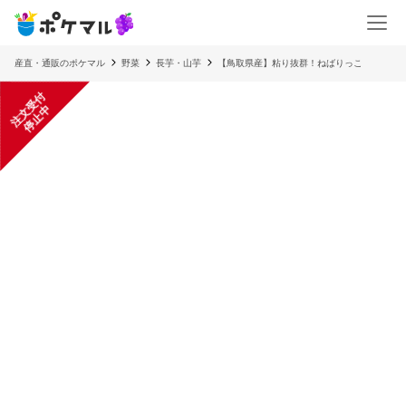
産直・通販のポケマル
野菜
長芋・山芋
【鳥取県産】粘り抜群！ねばりっこ
注
文
受
付
停
止
中