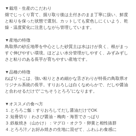
▼栽培・生産のこだわり
畑でじっくり育て、掘り取り後は土付きのまま丁寧に扱い、鮮度
と粘りを保った状態で選別。カットしても変色しにくいよう、乾
燥・温度変化に注意しながら管理しています。
▼産地の特徴
鳥取県の砂丘地帯を中心とした砂質土は水はけが良く、根がまっ
すぐ伸びやすい環境。ほどよい水分管理がしやすく、みずみずし
さと粘りのある長芋が育ちやすい産地です。
▼品種の特徴
ねばりっこは、強い粘りときめ細かな舌ざわりが特長の鳥取県オ
リジナル系統の長芋。すりおろしは白くなめらかで、だしや醤油
と合わせるだけで“ごちそうとろろ”になります。
▼オススメの食べ方
１.とろろご飯：すりおろしてだし醤油だけでOK
２.短冊切り：わさび醤油・梅肉・海苔でさっぱり
３.鉄板焼き（山かけ）：マグロ・オクラ・卵黄と相性抜群
４.とろろ汁／お好み焼きの生地に混ぜて、ふわふわ食感に