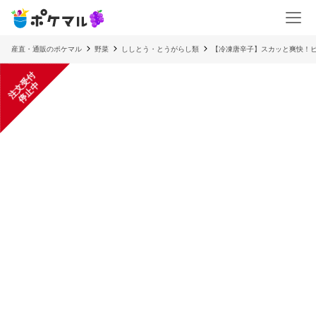
産直・通販のポケマル
野菜
ししとう・とうがらし類
【冷凍唐辛子】スカッと爽快！
注
文
受
付
停
止
中