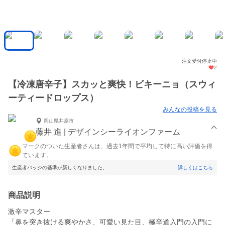
注文受付停止中
2
【冷凍唐辛子】スカッと爽快！ビキーニョ（スウィ
ーティードロップス）
みんなの投稿を見る
岡山県井原市
藤井 進 | デザインシーライオンファーム
マークのついた生産者さんは、過去1年間で平均して特に高い評価を得
ています。
生産者バッジの基準が新しくなりました。
詳しくはこちら
商品説明
激辛マスター
「鼻を突き抜ける爽やかさ、可愛い見た目、極辛道入門の入門に