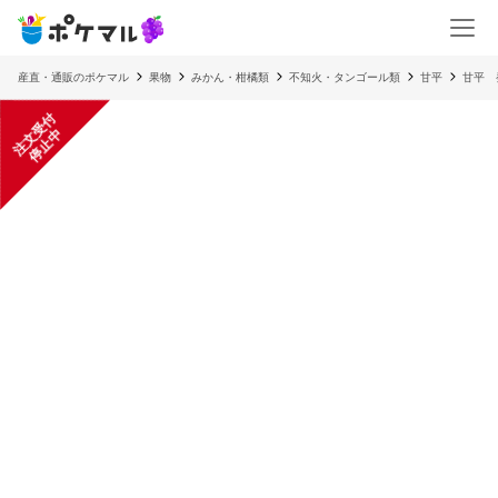
産直・通販のポケマル
果物
みかん・柑橘類
不知火・タンゴール類
甘平
甘平 
注
文
受
付
停
止
中