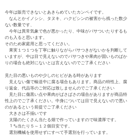
今年は販売できないとあきらめていたカンペイです。
なんとかイノシシ、タヌキ、ハクビシンの被害から残った数少
ない数量です、
今年は異常気象で色が悪かったり、中味がパサついたりするも
のも入ると思います。
そのため家庭用と思ってください。
果実１つ１つを丁寧に触りながらパサつきがないかを判断して
いますが、中は目で見えないのでパサつきや果肉が固いものばか
りの場合も絶対にないとは言えないのでご了承ください
見た目の悪いものや少しのヒビがある時があります
見えない傷で輸送中に腐る場合もあります。商品の特性上、腐
り返金、代品等のご対応は致しませんのでご了承ください
見た目に傷黒い点や果肉がぱさぱさの場合がありますが商品特
性上のでご了承ください。中身については目で見えないので悪い
のがあるという前提でご了承ください
大きさは不揃いです
太陽のたくさん当たる畑で作っていますので味濃厚です。
１㌔当たり５～１２個目安です。
選別機械を使用せずにすべて手選別を行っています。