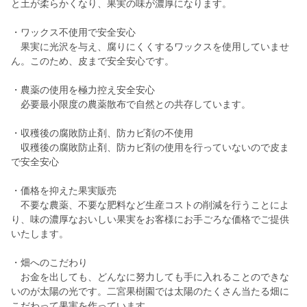
と土が柔らかくなり、果実の味が濃厚になります。
・ワックス不使用で安全安心
果実に光沢を与え、腐りにくくするワックスを使用していませ
ん。このため、皮まで安全安心です。
・農薬の使用を極力控え安全安心
必要最小限度の農薬散布で自然との共存しています。
・収穫後の腐敗防止剤、防カビ剤の不使用
収穫後の腐敗防止剤、防カビ剤の使用を行っていないので皮ま
で安全安心
・価格を抑えた果実販売
不要な農薬、不要な肥料など生産コストの削減を行うことによ
り、味の濃厚なおいしい果実をお客様にお手ごろな価格でご提供
いたします。
・畑へのこだわり
お金を出しても、どんなに努力しても手に入れることのできな
いのが太陽の光です。二宮果樹園では太陽のたくさん当たる畑に
こだわって果実を作っています。