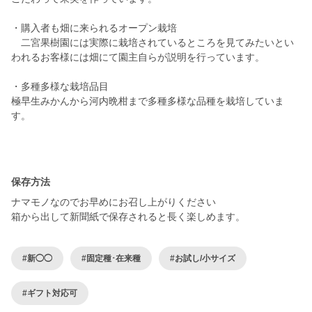
・購入者も畑に来られるオープン栽培
二宮果樹園には実際に栽培されているところを見てみたいとい
われるお客様には畑にて園主自らが説明を行っています。
・多種多様な栽培品目
極早生みかんから河内晩柑まで多種多様な品種を栽培していま
す。
保存方法
ナマモノなのでお早めにお召し上がりください
箱から出して新聞紙で保存されると長く楽しめます。
#新◯◯
#固定種･在来種
#お試し/小サイズ
#ギフト対応可