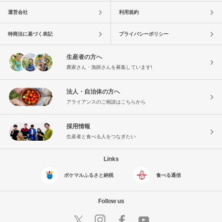
運営会社
利用規約
特商法に基づく表記
プライバシーポリシー
生産者の方へ
農家さん・漁師さんを募集しています!
法人・自治体の方へ
アライアンスのご相談はこちらから
採用情報
生産者と食べる人をつなぎたい
Links
ポケマルふるさと納税
食べる通信
Follow us