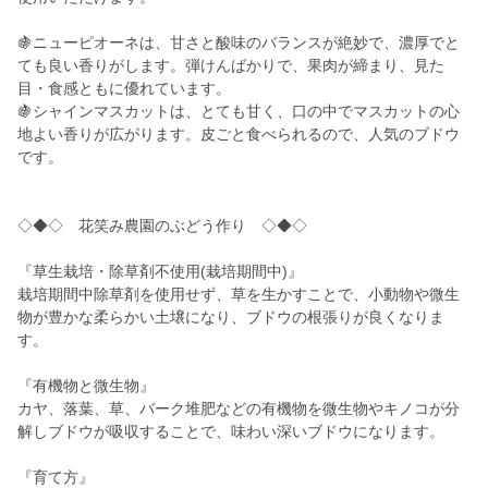
🍇ニューピオーネは、甘さと酸味のバランスが絶妙で、濃厚でと
ても良い香りがします。弾けんばかりで、果肉が締まり、見た
目・食感ともに優れています。
🍇シャインマスカットは、とても甘く、口の中でマスカットの心
地よい香りが広がります。皮ごと食べられるので、人気のブドウ
です。
◇◆◇ 花笑み農園のぶどう作り ◇◆◇
『草生栽培・除草剤不使用(栽培期間中)』
栽培期間中除草剤を使用せず、草を生かすことで、小動物や微生
物が豊かな柔らかい土壌になり、ブドウの根張りが良くなりま
す。
『有機物と微生物』
カヤ、落葉、草、バーク堆肥などの有機物を微生物やキノコが分
解しブドウが吸収することで、味わい深いブドウになります。
『育て方』