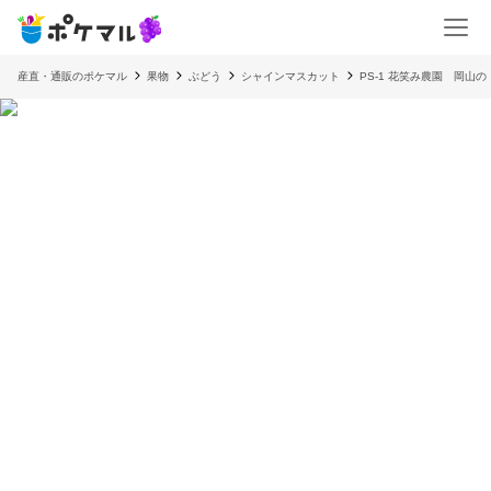
産直・通販のポケマル
果物
ぶどう
シャインマスカット
PS-1 花笑み農園 岡山の