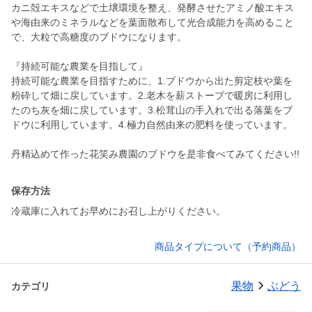
カニ殻エキスなどで土壌環境を整え、発酵させたアミノ酸エキス
や海由来のミネラルなどを葉面散布して光合成能力を高めること
で、大粒で高糖度のブドウになります。
『持続可能な農業を目指して』
持続可能な農業を目指すために、1.ブドウから出た剪定枝や葉を
粉砕して畑に戻しています。2.老木を薪ストーブで暖房に利用し
たのち灰を畑に戻しています。3.松茸山の手入れで出る落葉をブ
ドウに利用しています。4.極力自然由来の肥料を使っています。
丹精込めて作った花笑み農園のブドウを是非食べてみてください!!
保存方法
冷蔵庫に入れてお早めにお召し上がりください。
商品タイプについて（予約商品）
果物
ぶどう
カテゴリ