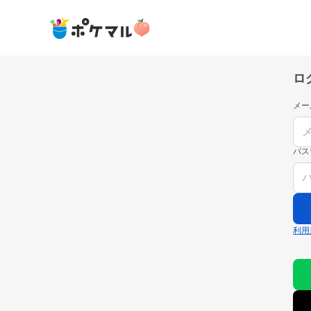
ロ
メー
パス
利用