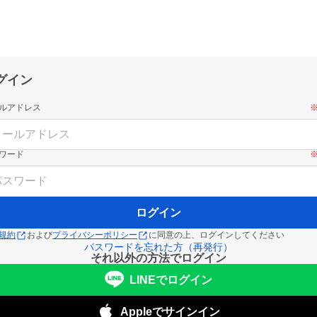
グイン
ルアドレス
ワード
ログイン
規約
および
プライバシーポリシー
に同意の上、
ログインしてください
パスワードを忘れた方（再発行）
それ以外の方法でログイン
LINEでログイン
Appleでサインイン