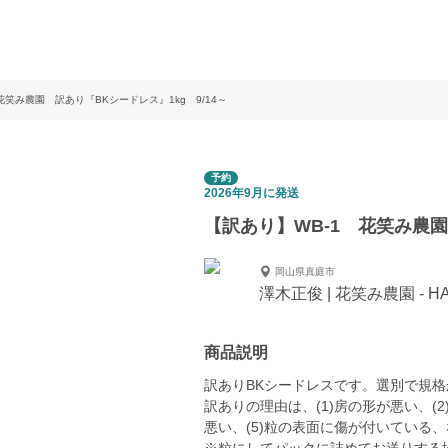
花笑み農園 訳あり『BKシードレス』1kg 9/14～
予約
2026年9月に発送
【訳あり】WB-1 花笑み農園
岡山県真庭市
澤木正俊 | 花笑み農園 - HAN
商品説明
訳ありBKシードレスです。選別で規格
訳ありの理由は、(1)房の形が悪い、(2
悪い、(5)粒の表面に傷が付いている