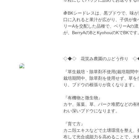
※粒にしてパックに詰めてお送りする
🍇BKシードレスは、黒ブドウで、味
口に入れると果汁が広がり、子供が食
リーAを交配した品種で、ベリーAの
が、BerryAのBとKyohouのKでBKです
◇◆◇ 花笑み農園のぶどう作り ◇
『草生栽培・除草剤不使用(栽培期間中
栽培期間中、除草剤を使用せず、草を
り、ブドウの根張りが良くなります。
『有機物と微生物』
カヤ、落葉、草、バーク堆肥などの有
わい深いブドウになります。
『育て方』
カニ殻エキスなどで土壌環境を整え、
布して光合成能力を高めることで、大