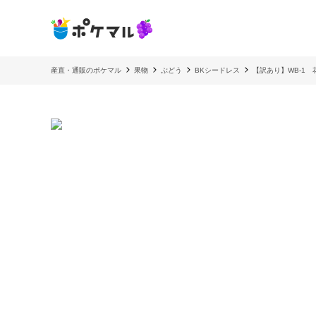
産直・通販のポケマル
果物
ぶどう
BKシードレス
【訳あり】WB-1 