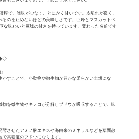
場合もございますので、予めご了承ください。
が濃厚で、雑味が少なく、とにかく甘いです。皮離れが良く、
べるのを止めないほどの美味しさです。巨峰とマスカットベ
濃厚な味わいと巨峰の甘さを持っています。変わった名前です
。
◆◇
)』
生かすことで、小動物や微生物が豊かな柔らかい土壌にな
機物を微生物やキノコが分解しブドウが吸収することで、味
発酵させたアミノ酸エキスや海由来のミネラルなどを葉面散
粒で高糖度のブドウになります。