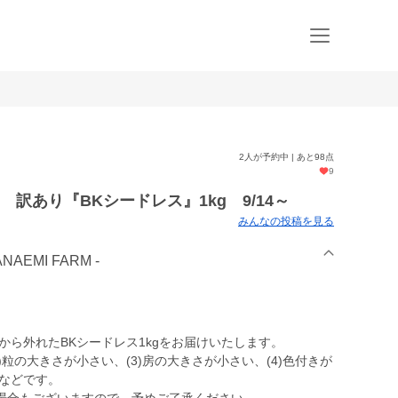
2人が予約中 | あと98点
9
 訳あり『BKシードレス』1kg 9/14～
みんなの投稿を見る
AEMI FARM -
から外れたBKシードレス1kgをお届けいたします。
)粒の大きさが小さい、(3)房の大きさが小さい、(4)色付きが
、などです。