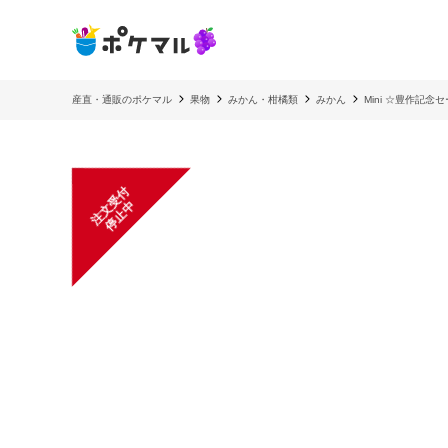
産直・通販のポケマル
果物
みかん・柑橘類
みかん
Mini ☆豊作記
注
文
受
付
停
止
中