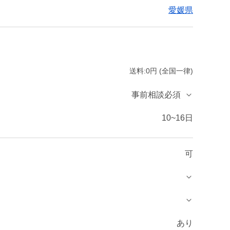
愛媛県
送料:0円 (全国一律)
事前相談必須
10~16日
可
あり