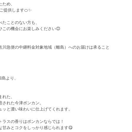
たため、
ご提供します🍊✨
べたことのない方も、
ひこの機会にお楽しみください😊
佐川急便の中継料金対象地域（離島）へのお届けは承ること
和島より、
まれた、
培された今津ポンカン。
ュッと濃い味わいに仕上げてくれます。
トラスの香りはポンカンならでは！
な甘みとコクをしっかり感じられます😋