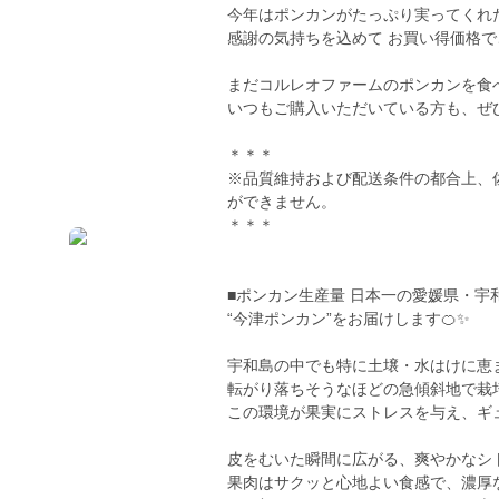
今年はポンカンがたっぷり実ってくれ
感謝の気持ちを込めて お買い得価格で
まだコルレオファームのポンカンを食
いつもご購入いただいている方も、ぜ
＊＊＊
※品質維持および配送条件の都合上、
ができません。
＊＊＊
■ポンカン生産量 日本一の愛媛県・宇
“今津ポンカン”をお届けします🍊✨
宇和島の中でも特に土壌・水はけに恵
転がり落ちそうなほどの急傾斜地で栽
この環境が果実にストレスを与え、ギ
皮をむいた瞬間に広がる、爽やかなシ
果肉はサクッと心地よい食感で、濃厚