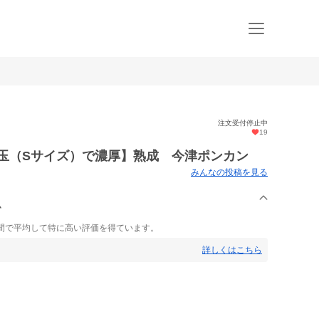
注文受付停止中
19
【小玉（Sサイズ）で濃厚】熟成 今津ポンカン
みんなの投稿を見る
ム
間で平均して特に高い評価を得ています。
詳しくはこちら