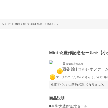
念セール☆【小玉（Sサイズ）で濃厚】熟成 今津ポンカン
Mini ☆豊作記念セール☆
愛媛県宇和島市
西谷 諭 | コルレオファー
マークのついた生産者さんは、過去1年
生産者バッジの基準が新しくなりました。
商品説明
■今季“大豊作”記念セール！