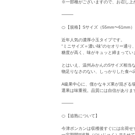
※一部種がございますので、お召し上
⸻
🍊【規格】Sサイズ（55mm〜61mm）
近年人気の濃厚小玉タイプです。
“ミニサイズ＝濃い味”のセオリー通り
糖度が高く、味がキュッと締まってい
とはいえ、温州みかんのSサイズ相当
物足りなさのない、しっかりした食べ
A級果中心に、僅かなキズ果が混ざる
選果は味重視。品質には自信がありま
⸻
🍊【追熟について】
今津ポンカンは収穫後すぐには出荷せ
一定期間**追熟（ついじゅく）**させ