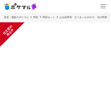
産直・通販のポケマル
野菜
野菜セット
はる様専用 さつまいも10キロ 旬の野菜
注
文
受
付
停
止
中