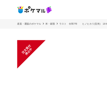
産直・通販のポケマル
米・穀類
ラスト 令和7年 ヒノヒカリ(玄米) 1
注
文
受
付
停
止
中