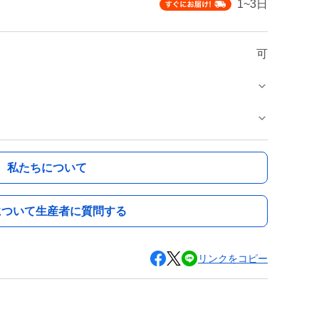
1~3日
可
私たちについて
について生産者に質問する
リンクをコピー