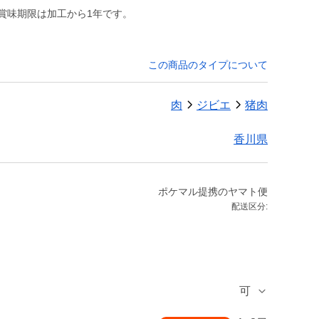
賞味期限は加工から1年です。
この商品のタイプについて
肉
ジビエ
猪肉
香川県
ポケマル提携のヤマト便
配送区分:
可