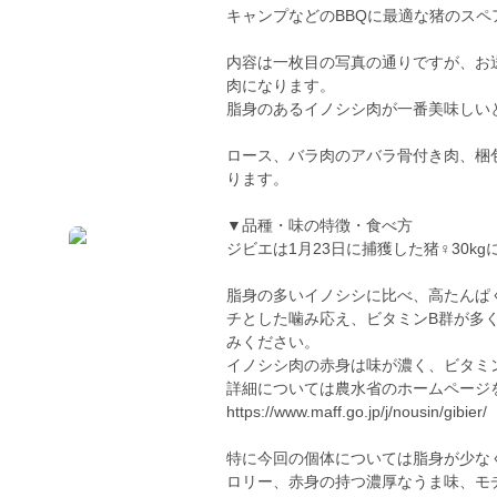
キャンプなどのBBQに最適な猪のスペ
内容は一枚目の写真の通りですが、お
肉になります。
脂身のあるイノシシ肉が一番美味しい
ロース、バラ肉のアバラ骨付き肉、梱包
ります。
▼品種・味の特徴・食べ方
ジビエは1月23日に捕獲した猪♀30k
脂身の多いイノシシに比べ、高たんぱ
チとした噛み応え、ビタミンB群が多
みください。
イノシシ肉の赤身は味が濃く、ビタミ
詳細については農水省のホームページ
https://www.maff.go.jp/j/nousin/gibier/
特に今回の個体については脂身が少な
ロリー、赤身の持つ濃厚なうま味、モ