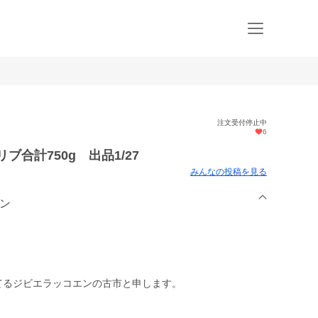
注文受付停止中
6
合計750g 出品1/27
みんなの投稿を見る
エン
てるジビエラッコエンの古市と申します。