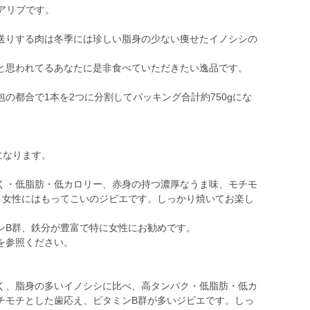
アリブです。
送りする肉は冬季には珍しい脂身の少ない痩せたイノシシの
と思われてるあなたに是非食べていただきたい逸品です。
の都合で1本を2つに分割してパッキング合計約750gにな
gになります。
く・低脂肪・低カロリー、赤身の持つ濃厚なうま味、モチモ
く女性にはもってこいのジビエです。しっかり焼いてお楽し
ンB群、鉄分が豊富で特に女性にお勧めです。
を参照ください。
く、脂身の多いイノシシに比べ、高タンパク・低脂肪・低カ
チモチとした歯応え、ビタミンB群が多いジビエです。しっ