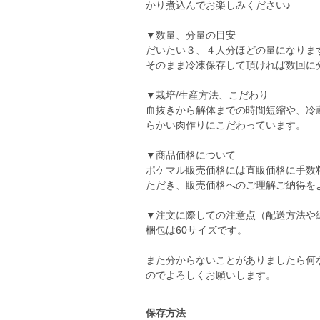
かり煮込んでお楽しみください♪
▼数量、分量の目安
だいたい３、４人分ほどの量になりま
そのまま冷凍保存して頂ければ数回に
▼栽培/生産方法、こだわり
血抜きから解体までの時間短縮や、冷
らかい肉作りにこだわっています。
▼商品価格について
ポケマル販売価格には直販価格に手数
ただき、販売価格へのご理解ご納得を
▼注文に際しての注意点（配送方法や
梱包は60サイズです。
また分からないことがありましたら何
のでよろしくお願いします。
保存方法