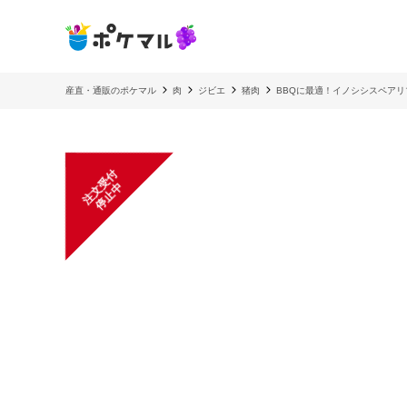
産直・通販のポケマル
肉
ジビエ
猪肉
BBQに最適！イノシシスペアリブ
注
文
受
付
停
止
中