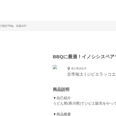
合計750g 出品1/27
BBQに最適！イノシシスペアリブ
香川県高松市
古市祐士 | ジビエラッコ
商品説明
▼自己紹介
うどん県(香川県)でジビエ販売をやっ
▼商品概要