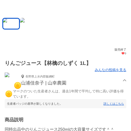
販売終了
9
りんごジュース【林檎のしずく 1L】
みんなの投稿を見る
長野県上水内郡飯綱町
山浦佳奈子 | 山幸農園
マークのついた生産者さんは、過去1年間で平均して特に高い評価を得
ています。
生産者バッジの基準が新しくなりました。
詳しくはこちら
商品説明
同時出品中のりんごジュース250mlの大容量サイズです＾＾