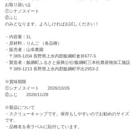
お取り扱いは
①シナノスイート
②ふじ
のみとなります。よろしければお試しください！
・内容量：1L
・原材料：りんご （各品種）
・販売者：山幸農園
〒389-1204 長野県上水内郡飯綱町倉井677-5
・製造者：飯綱町ふるさと振興公社/飯綱町三本松農産物加工施設
〒389-1213 長野県上水内郡飯綱町平出2953-2
※賞味期限
①シナノスイート 2026/10/26
②ふじ 2026/11/28
※製品について
・スクリューキャップです。保存もしやすいのでお勧めのサイズ
です。
・品種名を表ラベルに貼付しています。