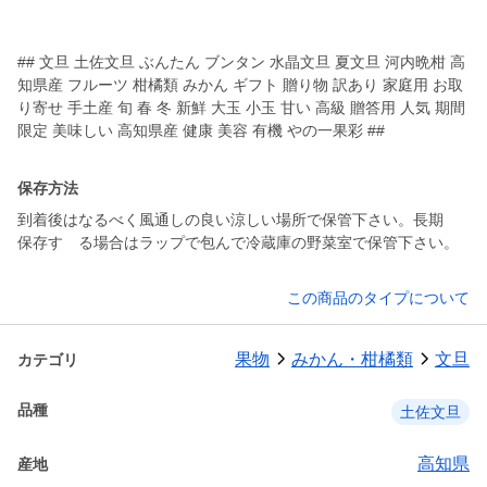
## 文旦 土佐文旦 ぶんたん ブンタン 水晶文旦 夏文旦 河内晩柑 高
知県産 フルーツ 柑橘類 みかん ギフト 贈り物 訳あり 家庭用 お取
り寄せ 手土産 旬 春 冬 新鮮 大玉 小玉 甘い 高級 贈答用 人気 期間
限定 美味しい 高知県産 健康 美容 有機 やの一果彩 ##
保存方法
到着後はなるべく風通しの良い涼しい場所で保管下さい。長期
保存す る場合はラップで包んで冷蔵庫の野菜室で保管下さい。
この商品のタイプについて
果物
みかん・柑橘類
文旦
カテゴリ
品種
土佐文旦
高知県
産地