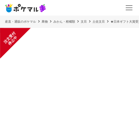
産直・通販のポケマル
果物
みかん・柑橘類
文旦
土佐文旦
★日本ギフト大賞受
注
文
受
付
停
止
中