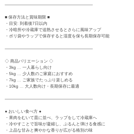
―――――――――――――――――――――
■ 保存方法と賞味期限 ■
・目安: 到着後7日以内
・冷暗所や冷蔵庫で追熟させるとさらに風味アップ
・ポリ袋やラップで保存すると湿度を保ち長期保存可能
―――――――――――――――――――――
◇ 商品バリエーション ◇
・3kg … 一人暮らし向け
・5kg … 少人数のご家庭におすすめ
・7kg … ご家族でたっぷり楽しめる
・10kg … 大人数向け・長期保存に最適
―――――――――――――――――――――
● おいしい食べ方 ●
・果肉をむいて皿に並べ、ラップをして冷蔵庫へ
・冷やすことで旨味が凝縮し、ぷるんと弾ける食感に
・上品な甘みと爽やかな香りが広がる格別の味