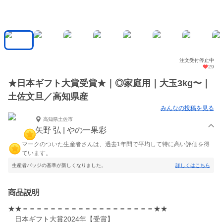
注文受付停止中
29
★日本ギフト大賞受賞★｜◎家庭用｜大玉3kg〜｜
土佐文旦／高知県産
みんなの投稿を見る
高知県土佐市
矢野 弘 | やの一果彩
マークのついた生産者さんは、過去1年間で平均して特に高い評価を得
ています。
生産者バッジの基準が新しくなりました。
詳しくはこちら
商品説明
★★＝＝＝＝＝＝＝＝＝＝＝＝＝＝＝＝＝＝＝★★
日本ギフト大賞2024年【受賞】