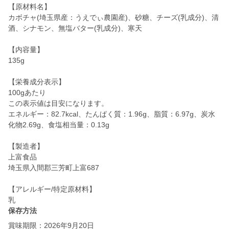
【原材料名】
カボチャ(埼玉県産：うえでぃ農園産)、砂糖、チーズ(乳成分)、清
酒、シナモン、無塩バター(乳成分)、寒天
【内容量】
135g
【栄養成分表示】
100gあたり
この表示値は目安になります。
エネルギー：82.7kcal、たんぱく質：1.96g、脂質：6.97g、炭水
化物2.69g、食塩相当量：0.13g
【製造者】
上富食品
埼玉県入間郡三芳町上富687
【アレルギー/特定原材料】
乳
保存方法
賞味期限：2026年9月20日