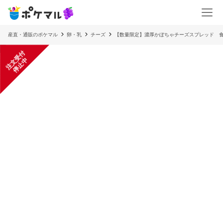
産直・通販のポケマル
卵・乳
チーズ
【数量限定】濃厚かぼちゃチーズスプレッド 食
注
文
受
付
停
止
中