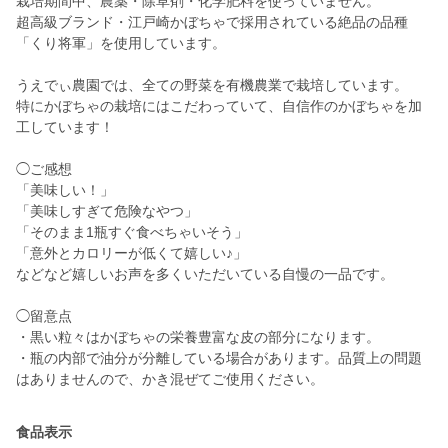
栽培期間中、農薬・除草剤・化学肥料を使っていません。
超高級ブランド・江戸崎かぼちゃで採用されている絶品の品種
「くり将軍」を使用しています。
うえでぃ農園では、全ての野菜を有機農業で栽培しています。
特にかぼちゃの栽培にはこだわっていて、自信作のかぼちゃを加
工しています！
◯ご感想
「美味しい！」
「美味しすぎて危険なやつ」
「そのまま1瓶すぐ食べちゃいそう」
「意外とカロリーが低くて嬉しい♪」
などなど嬉しいお声を多くいただいている自慢の一品です。
◯留意点
・黒い粒々はかぼちゃの栄養豊富な皮の部分になります。
・瓶の内部で油分が分離している場合があります。品質上の問題
はありませんので、かき混ぜてご使用ください。
食品表示