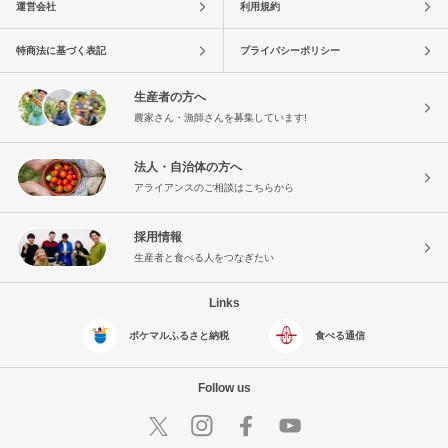
運営会社
利用規約
特商法に基づく表記
プライバシーポリシー
生産者の方へ
農家さん・漁師さんを募集しています!
法人・自治体の方へ
アライアンスのご相談はこちらから
採用情報
生産者と食べる人をつなぎたい
Links
ポケマルふるさと納税
食べる通信
Follow us