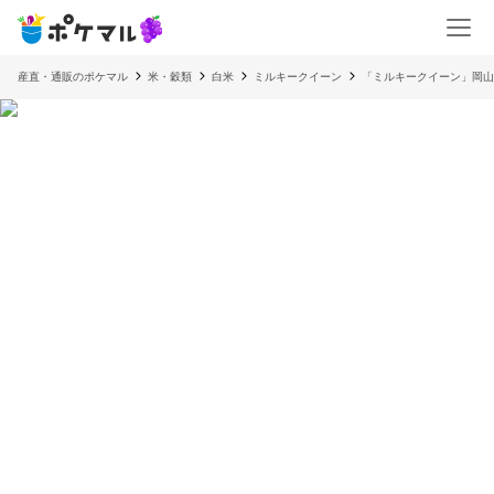
産直・通販のポケマル
米・穀類
白米
ミルキークイーン
「ミルキークイーン」岡山県産