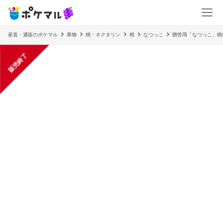
産直・通販のポケマル
果物
桃・ネクタリン
桃
なつっこ
贈答用「なつっこ」桃
販売終了