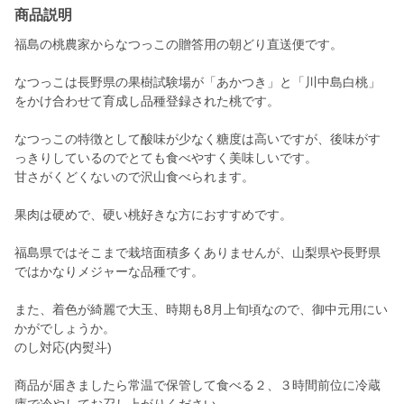
商品説明
福島の桃農家からなつっこの贈答用の朝どり直送便です。
なつっこは長野県の果樹試験場が「あかつき」と「川中島白桃」
をかけ合わせて育成し品種登録された桃です。
なつっこの特徴として酸味が少なく糖度は高いですが、後味がす
っきりしているのでとても食べやすく美味しいです。
甘さがくどくないので沢山食べられます。
果肉は硬めで、硬い桃好きな方におすすめです。
福島県ではそこまで栽培面積多くありませんが、山梨県や長野県
ではかなりメジャーな品種です。
また、着色が綺麗で大玉、時期も8月上旬頃なので、御中元用にい
かがでしょうか。
のし対応(内熨斗)
商品が届きましたら常温で保管して食べる２、３時間前位に冷蔵