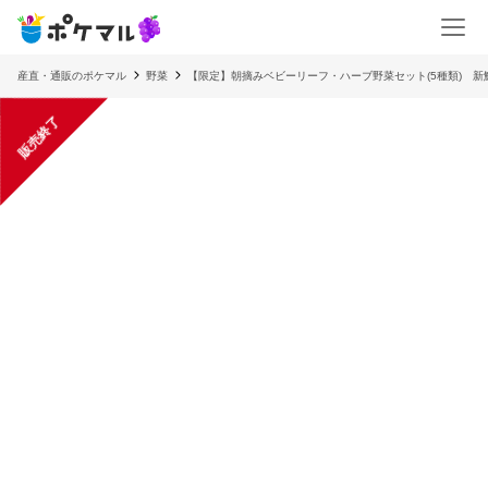
産直・通販のポケマル
野菜
【限定】朝摘みベビーリーフ・ハーブ野菜セット(5種類) 新
販売終了