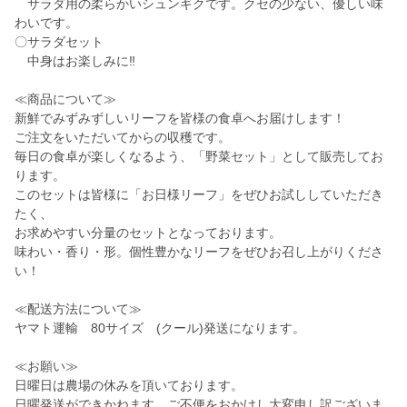
サラダ用の柔らかいシュンギクです。クセの少ない、優しい味
わいです。
〇サラダセット
中身はお楽しみに‼
≪商品について≫
新鮮でみずみずしいリーフを皆様の食卓へお届けします！
ご注文をいただいてからの収穫です。
毎日の食卓が楽しくなるよう、「野菜セット」として販売してお
ります。
このセットは皆様に「お日様リーフ」をぜひお試ししていただき
たく、
お求めやすい分量のセットとなっております。
味わい・香り・形。個性豊かなリーフをぜひお召し上がりくださ
い！
≪配送方法について≫
ヤマト運輸 80サイズ (クール)発送になります。
≪お願い≫
日曜日は農場の休みを頂いております。
日曜発送ができかねます。ご不便をおかけし大変申し訳ございま