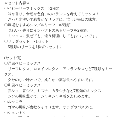
≪セット内容≫
〇ベビーリーフミックス ×2種類
味や香り、食感や色合いのバランスを考えてミックス！
さっと水洗いで彩豊かなサラダに。忙しい毎日の味方。
〇農場おすすめシングルリーフ ×2種類
味わい・香りにインパクトのあるリーフを2種類。
ミックスに混ぜても、違う料理にしてもおいしいです。
〇サラダセット ×1セット
5種類のリーフを1株ずつセットに。
(セット例)
〇洋風ベビーミックス
リーフレタス、ロメインレタス、アマランサスなど7種類をミッ
クス。
クセのない味わいで、柔らかい葉は食べやすいです。
〇和風ベビーミックス
赤シソ、青シソ、ミズナ、カラシナなど7種類のミックス。
シソの風味豊かで、シャキシャキ感を楽しめます。
〇ルッコラ
ゴマの風味が食欲をそそります。サラダやパスタに。
〇シュンギク