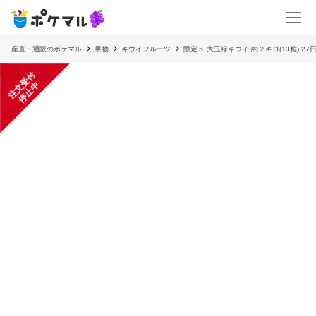
産直・通販のポケマル
果物
キウイフルーツ
限定５ 大玉緑キウイ 約２キロ(13粒) 27
注
文
受
付
停
止
中