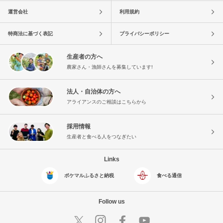
運営会社
利用規約
特商法に基づく表記
プライバシーポリシー
生産者の方へ
農家さん・漁師さんを募集しています!
法人・自治体の方へ
アライアンスのご相談はこちらから
採用情報
生産者と食べる人をつなぎたい
Links
ポケマルふるさと納税
食べる通信
Follow us