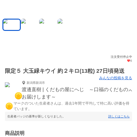
注文受付停止中
6
限定５ 大玉緑キウイ 約２キロ(13粒) 27日頃発送
みんなの投稿を見る
新潟県新潟市
渡邊直樹 | くだもの屋にへじ ～口福のくだもの
お届けします～
マークのついた生産者さんは、過去1年間で平均して特に高い評価を得
ています。
生産者バッジの基準が新しくなりました。
詳しくはこちら
商品説明