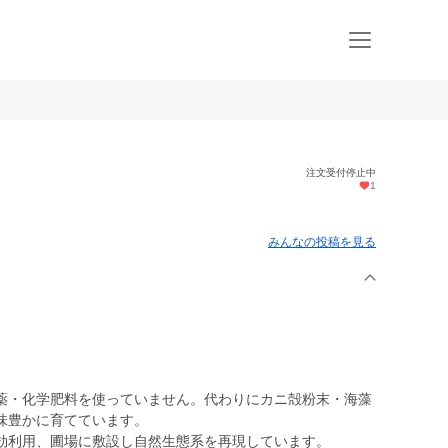
注文受付停止中
1
みんなの投稿を見る
薬・化学肥料を使っていません。代わりにカニ殻粉末・海藻
味豊かに育てています。
効利用、圃場に敷設し自然生態系を再現しています。