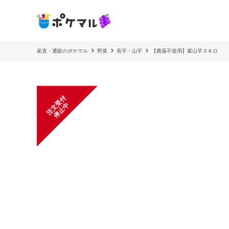
産直・通販のポケマル
野菜
長芋・山芋
【農薬不使用】紫山芋３キロ
注
文
受
付
停
止
中