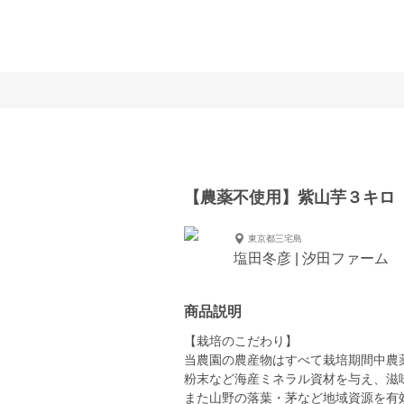
【農薬不使用】紫山芋３キロ
東京都三宅島
塩田冬彦 | 汐田ファーム
商品説明
【栽培のこだわり】
当農園の農産物はすべて栽培期間中農
粉末など海産ミネラル資材を与え、滋
また山野の落葉・茅など地域資源を有