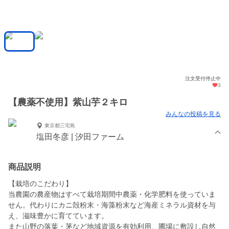
注文受付停止中
3
【農薬不使用】紫山芋２キロ
みんなの投稿を見る
東京都三宅島
塩田冬彦 | 汐田ファーム
商品説明
【栽培のこだわり】
当農園の農産物はすべて栽培期間中農薬・化学肥料を使っていま
せん。代わりにカニ殻粉末・海藻粉末など海産ミネラル資材を与
え、滋味豊かに育てています。
また山野の落葉・茅など地域資源を有効利用、圃場に敷設し自然