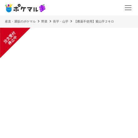
産直・通販のポケマル
野菜
長芋・山芋
【農薬不使用】紫山芋２キロ
注
文
受
付
停
止
中