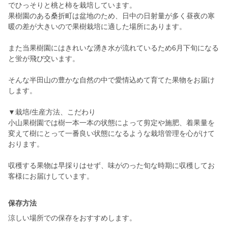
でひっそりと桃と柿を栽培しています。
果樹園のある桑折町は盆地のため、日中の日射量が多く昼夜の寒
暖の差が大きいので果樹栽培に適した場所にあります。
また当果樹園にはきれいな湧き水が流れているため6月下旬になる
と蛍が飛び交います。
そんな半田山の豊かな自然の中で愛情込めて育てた果物をお届け
します。
▼栽培/生産方法、こだわり
小山果樹園では樹一本一本の状態によって剪定や施肥、着果量を
変えて樹にとって一番良い状態になるような栽培管理を心がけて
おります。
収穫する果物は早採りはせず、味がのった旬な時期に収穫してお
客様にお届けしています。
保存方法
涼しい場所での保存をおすすめします。