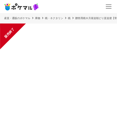
産直・通販のポケマル
果物
桃・ネクタリン
桃
贈答用桃８月発送朝どり直送便【常
販売終了