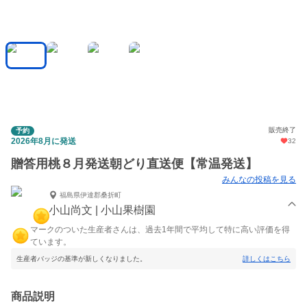
販売終了
予約
2026年8月に発送
32
贈答用桃８月発送朝どり直送便【常温発送】
みんなの投稿を見る
福島県伊達郡桑折町
小山尚文 | 小山果樹園
マークのついた生産者さんは、過去1年間で平均して特に高い評価を得
ています。
生産者バッジの基準が新しくなりました。
詳しくはこちら
商品説明