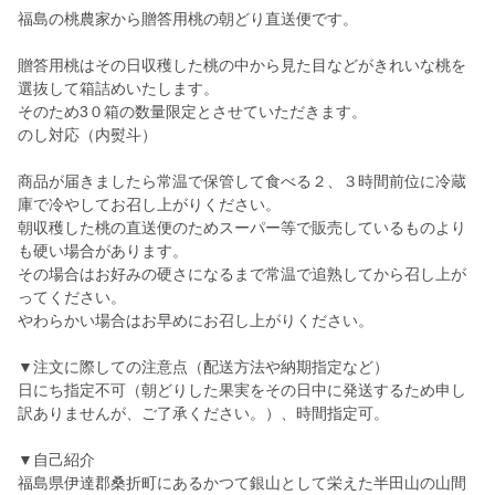
福島の桃農家から贈答用桃の朝どり直送便です。
贈答用桃はその日収穫した桃の中から見た目などがきれいな桃を
選抜して箱詰めいたします。
そのため3０箱の数量限定とさせていただきます。
のし対応（内熨斗）
商品が届きましたら常温で保管して食べる２、３時間前位に冷蔵
庫で冷やしてお召し上がりください。
朝収穫した桃の直送便のためスーパー等で販売しているものより
も硬い場合があります。
その場合はお好みの硬さになるまで常温で追熟してから召し上が
ってください。
やわらかい場合はお早めにお召し上がりください。
▼注文に際しての注意点（配送方法や納期指定など）
日にち指定不可（朝どりした果実をその日中に発送するため申し
訳ありませんが、ご了承ください。）、時間指定可。
▼自己紹介
福島県伊達郡桑折町にあるかつて銀山として栄えた半田山の山間