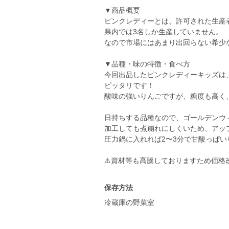
▼商品概要
ピンクレディーとは、許可された生産
県内では3名しか生産していません。
なので市場にはあまり出回らない希少
▼品種・味の特徴・食べ方
今回出品したピンクレディーキッズは
ピッタリです！
酸味の強いりんごですが、糖度も高く
日持ちする品種なので、ゴールデンウ
加工しても煮崩れにしくいため、アッ
圧力鍋に入れれば2〜3分で甘酸っぱ
⚠️資材等も高騰しておりますため価格
保存方法
冷蔵庫の野菜室