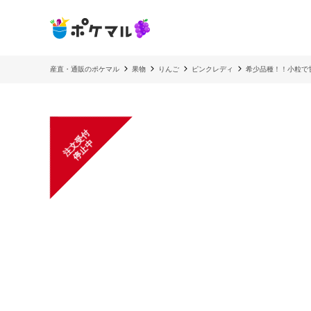
産直・通販のポケマル
果物
りんご
ピンクレディ
希少品種！！小粒で
注
文
受
付
停
止
中