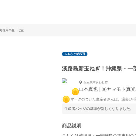
方専用早生 七宝
ふるさと納税可
淡路島新玉ねぎ！沖縄県・一
兵庫県南あわじ市
山本真也 | ㈱ヤマモト真
マークのついた生産者さんは、過去1年
生産者バッジの基準が新しくなりました。
商品説明
こちらは沖縄県・一部離島の方専用の