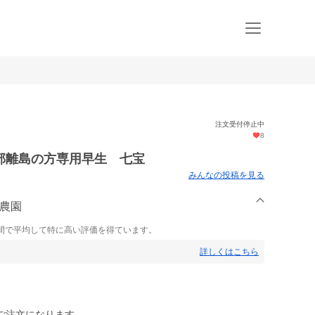
注文受付停止中
8
部離島の方専用早生 七宝
みんなの投稿を見る
光農園
間で平均して特に高い評価を得ています。
詳しくはこちら
ご注文になります。