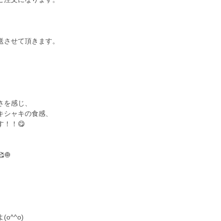
送させて頂きます。
さを感じ、
キシャキの食感、
！！😋
🧅
^^o)