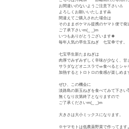
お間違いのないようご注意下さい⚠️
よろしくお願いいたします🙇
間違えてご購入された場合は
そのままポケマル提携のヤマト便で発
ご了承下さいm(_ _)m
いつもありがとうございます🍀
毎年人気の早生玉ねぎ 七宝🧅です。
七宝早生新たまねぎは
肉厚でみずみずしく辛味が少なく、甘
サラダなどオニスラで🥗食べるとシャ
加熱するとトロトロの食感が楽しめます
ぜひ、この機会に
淡路島の新玉ねぎを食べてみて下さい🥰
無くなり次第終了となりますので
ご了承くださいm(_ _)m
大きさは大小ミックスになります。
※ヤマモトは低農薬野菜で作ってますよ(o