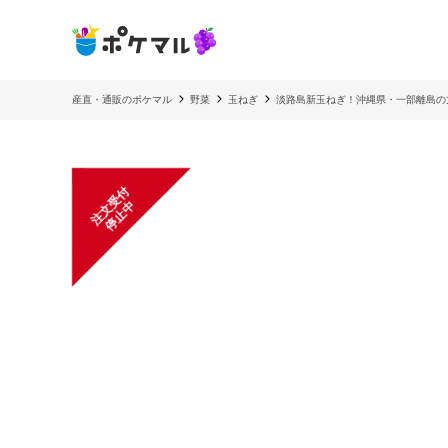
産直・通販のポケマル
野菜
玉ねぎ
淡路島新玉ねぎ！沖縄県・一部離島の
注
文
受
付
停
止
中