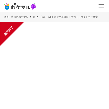
産直・通販のポケマル
肉
【5/4、5/6】ポケマル限定！手づくりウインナー教室
販売終了