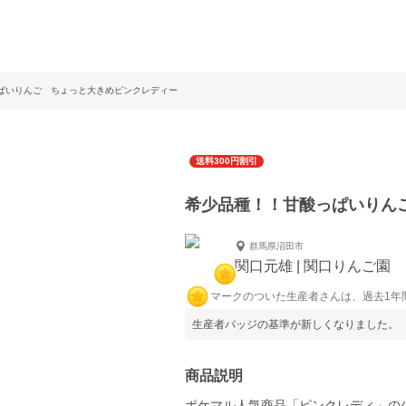
ぱいりんご ちょっと大きめピンクレディー
送料300円割引
希少品種！！甘酸っぱいりん
群馬県沼田市
関口元雄 | 関口りんご園
マークのついた生産者さんは、過去1年
生産者バッジの基準が新しくなりました。
商品説明
ポケマル人気商品「ピンクレディ」の