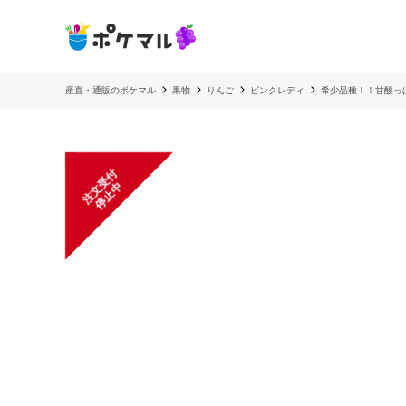
産直・通販のポケマル
果物
りんご
ピンクレディ
希少品種！！甘酸っ
注
文
受
付
停
止
中