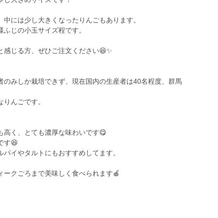
、中には少し大きくなったりんごもあります。
様ふじの小玉サイズ程です。
と感じる方、ぜひご注文ください😆✨
者のみしか栽培できず、現在国内の生産者は40名程度、群馬
なりんごです。
も高く、とても濃厚な味わいです😋
す😆
ルパイやタルトにもおすすめしてます。
ィークごろまで美味しく食べられます🍎