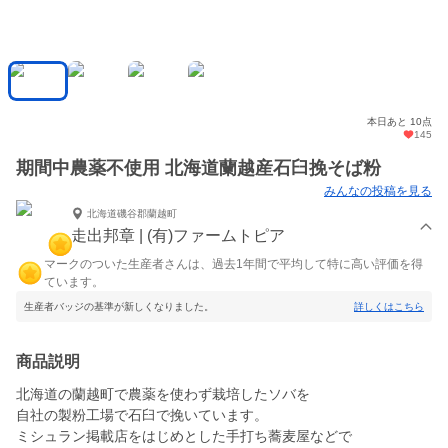
本日あと 10点
145
期間中農薬不使用 北海道蘭越産石臼挽そば粉
みんなの投稿を見る
北海道磯谷郡蘭越町
走出邦章 | (有)ファームトピア
マークのついた生産者さんは、過去1年間で平均して特に高い評価を得
ています。
生産者バッジの基準が新しくなりました。
詳しくはこちら
商品説明
北海道の蘭越町で農薬を使わず栽培したソバを
自社の製粉工場で石臼で挽いています。
ミシュラン掲載店をはじめとした手打ち蕎麦屋などで