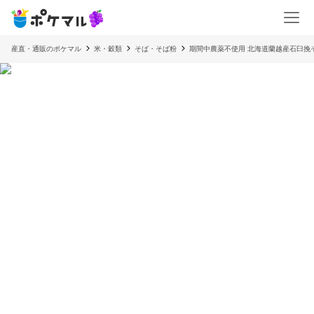
産直・通販のポケマル
米・穀類
そば・そば粉
期間中農薬不使用 北海道蘭越産石臼挽