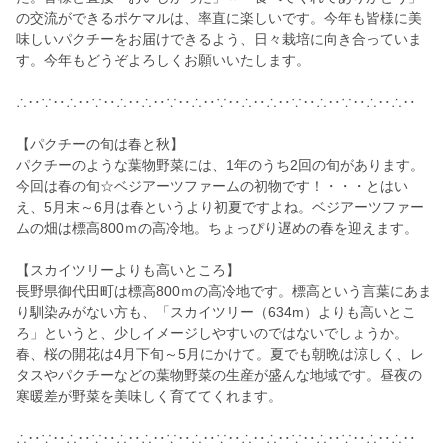
の交流ができるポケマルは、率直に楽しいです。今年も皆様に美
味しいパクチーをお届けできるよう、日々栽培に向き合っていま
す。今年もどうぞよろしくお願いいたします。
∴‥∵‥∴‥∵‥∴‥∴‥∵‥∴‥∵‥∴‥∴‥∵‥∴‥∵‥∴‥∴‥
【パクチーの旬は春と秋】
パクチーのような葉物野菜には、1年のうち2回の旬があります。
今回は春の旬☆ベジアーツファームの初物です！・・・とはい
え、5月末～6月は春というより初夏ですよね。ベジアーツファー
ムの畑は標高800ｍの高冷地。ちょっぴり遅めの春を迎えます。
【スカイツリーよりも高いところ】
長野県御代田町は標高800ｍの高冷地です。標高という言葉にあま
り馴染みがない方も、「スカイツリー（634m）よりも高いとこ
ろ」というと、少しイメージしやすいのではないでしょうか。
春、桜の開花は4月下旬～5月にかけて。夏でも朝晩は涼しく、レ
タスやパクチーなどの葉物野菜の生産が盛んな地域です。昼夜の
寒暖差が野菜を美味しく育ててくれます。
∴‥∵‥∴‥∵‥∴‥∴‥∵‥∴‥∵‥∴‥∴‥∵‥∴‥∵‥∴‥∴‥