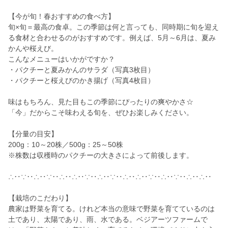
【今が旬！春おすすめの食べ方】
旬×旬＝最高の食卓。この季節は何と言っても、同時期に旬を迎え
る食材と合わせるのがおすすめです。例えば、5月～6月は、夏み
かんや桜えび。
こんなメニューはいかがですか？
・パクチーと夏みかんのサラダ（写真3枚目）
・パクチーと桜えびのかき揚げ（写真4枚目）
味はもちろん、見た目もこの季節にぴったりの爽やかさ☆
「今」だからこそ味わえる旬を、ぜひお楽しみください。
【分量の目安】
200g：10～20株／500g：25～50株
※株数は収穫時のパクチーの大きさによって前後します。
∴‥∵‥∴‥∵‥∴‥∴‥∵‥∴‥∵‥∴‥∴‥∵‥∴‥∵‥∴‥∴‥
【栽培のこだわり】
農家は野菜を育てる。けれど本当の意味で野菜を育てているのは
土であり、太陽であり、雨、水である。ベジアーツファームで