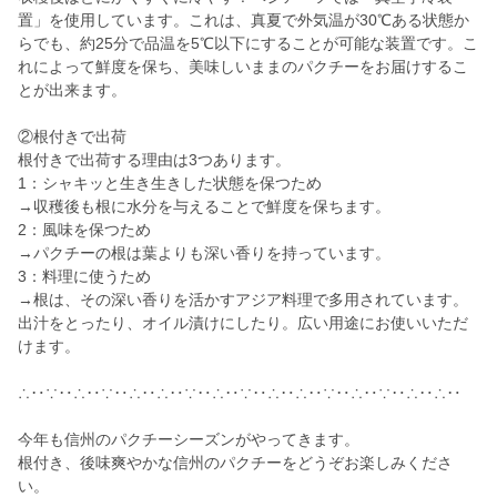
置」を使用しています。これは、真夏で外気温が30℃ある状態か
らでも、約25分で品温を5℃以下にすることが可能な装置です。こ
れによって鮮度を保ち、美味しいままのパクチーをお届けするこ
とが出来ます。
②根付きで出荷
根付きで出荷する理由は3つあります。
1：シャキッと生き生きした状態を保つため
→収穫後も根に水分を与えることで鮮度を保ちます。
2：風味を保つため
→パクチーの根は葉よりも深い香りを持っています。
3：料理に使うため
→根は、その深い香りを活かすアジア料理で多用されています。
出汁をとったり、オイル漬けにしたり。広い用途にお使いいただ
けます。
∴‥∵‥∴‥∵‥∴‥∴‥∵‥∴‥∵‥∴‥∴‥∵‥∴‥∵‥∴‥∴‥
今年も信州のパクチーシーズンがやってきます。
根付き、後味爽やかな信州のパクチーをどうぞお楽しみくださ
い。