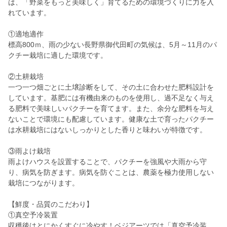
は、「野菜をもっと美味しく」育てるための環境づくりに力を入
れています。
①適地適作
標高800ｍ、雨の少ない長野県御代田町の気候は、5月～11月のパ
クチー栽培に適した環境です。
②土耕栽培
一つ一つ畑ごとに土壌診断をして、その土に合わせた肥料設計を
しています。基肥には有機由来のものを使用し、過不足なく与え
る肥料で美味しいパクチーを育てます。また、余分な肥料を与え
ないことで環境にも配慮しています。健康な土で育ったパクチー
は水耕栽培にはないしっかりとした香りと味わいが特徴です。
③雨よけ栽培
雨よけハウスを設置することで、パクチーを強風や大雨から守
り、病気を防ぎます。病気を防ぐことは、農薬を極力使用しない
栽培につながります。
【鮮度・品質のこだわり】
①真空予冷装置
収穫後はとにかくすぐに冷やす！ベジアーツでは「真空予冷装