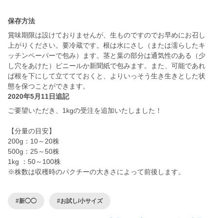
保存方法
賞味期限は設けておりませんが、生ものですのでお早めにお召し
上がりください。要冷蔵です。根は水にさし（または濡らしたキ
ッチンペーパーで包み）ます。茎と葉の部分は通気性のある（少
し穴をあけた）ビニールか新聞紙で包みます。また、可能であれ
ば根を下にして立ててておくと、よりいっそう生き生きとした状
態を保つことができます。
2020年5月11日追記
ご要望いただき、1kgの受注を追加いたしました！
【分量の目安】
200g：10～20株
500g：25～50株
1kg ：50～100株
※株数は収穫時のパクチーの大きさによって前後します。
#新◯◯
#お試し/小サイズ