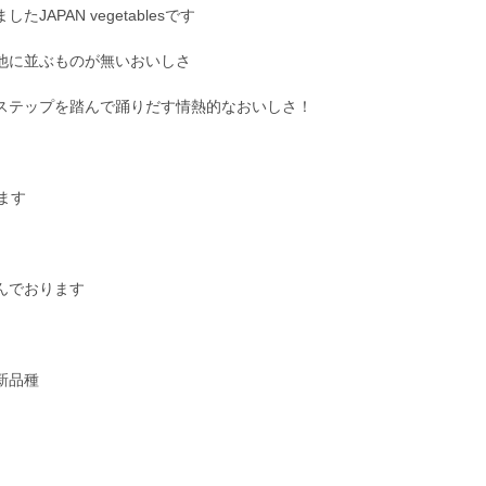
APAN vegetablesです
他に並ぶものが無いおいしさ
ステップを踏んで踊りだす情熱的なおいしさ！
ます
んでおります
新品種