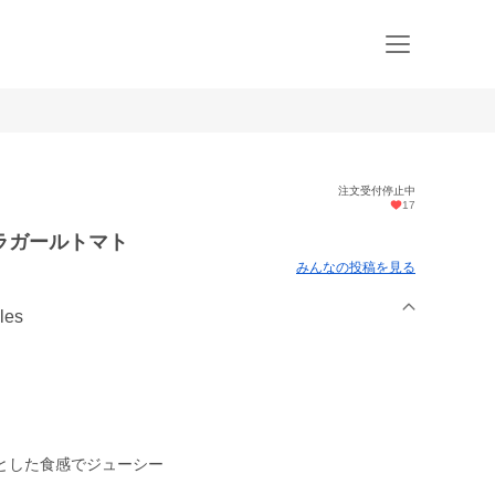
注文受付停止中
17
ラガールトマト
みんなの投稿を見る
les
とした食感でジューシー