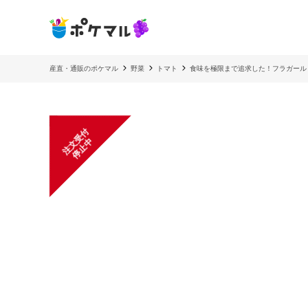
産直・通販のポケマル
野菜
トマト
食味を極限まで追求した！フラガール
注
文
受
付
停
止
中