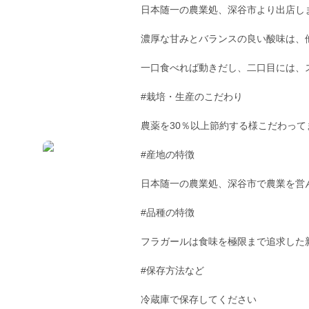
日本随一の農業処、深谷市より出店しましたJ
濃厚な甘みとバランスの良い酸味は、
一口食べれば動きだし、二口目には、
#栽培・生産のこだわり
農薬を30％以上節約する様こだわって
#産地の特徴
日本随一の農業処、深谷市で農業を営
#品種の特徴
フラガールは食味を極限まで追求した
#保存方法など
冷蔵庫で保存してください