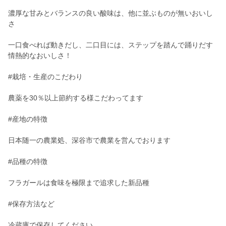
濃厚な甘みとバランスの良い酸味は、他に並ぶものが無いおいし
さ
一口食べれば動きだし、二口目には、ステップを踏んで踊りだす
情熱的なおいしさ！
#栽培・生産のこだわり
農薬を30％以上節約する様こだわってます
#産地の特徴
日本随一の農業処、深谷市で農業を営んでおります
#品種の特徴
フラガールは食味を極限まで追求した新品種
#保存方法など
冷蔵庫で保存してください