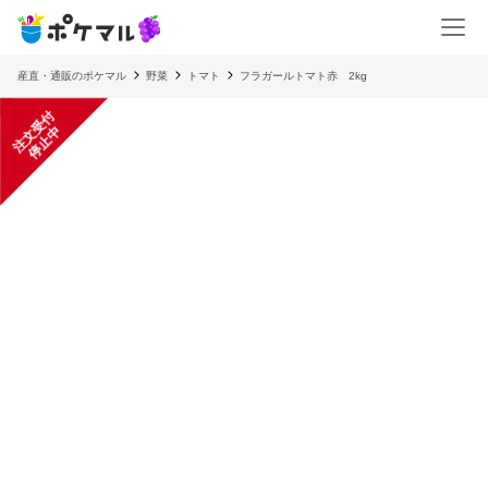
産直・通販のポケマル
野菜
トマト
フラガールトマト赤 2kg
注
文
受
付
停
止
中