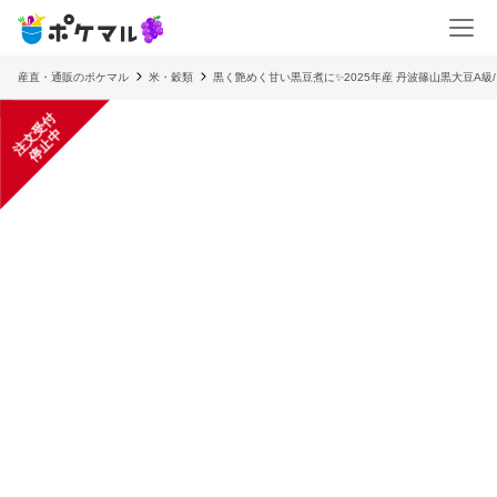
産直・通販のポケマル
米・穀類
黒く艶めく甘い黒豆煮に✨2025年産 丹波篠山黒大豆A級
注
文
受
付
停
止
中