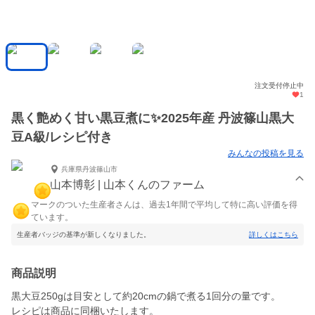
注文受付停止中
1
黒く艶めく甘い黒豆煮に✨2025年産 丹波篠山黒大
豆A級/レシピ付き
みんなの投稿を見る
兵庫県丹波篠山市
山本博彰 | 山本くんのファーム
マークのついた生産者さんは、過去1年間で平均して特に高い評価を得
ています。
生産者バッジの基準が新しくなりました。
詳しくはこちら
商品説明
黒大豆250gは目安として約20cmの鍋で煮る1回分の量です。
レシピは商品に同梱いたします。