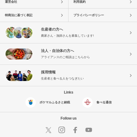
運営会社
利用規約
特商法に基づく表記
プライバシーポリシー
生産者の方へ
農家さん・漁師さんを募集しています!
法人・自治体の方へ
アライアンスのご相談はこちらから
採用情報
生産者と食べる人をつなぎたい
Links
ポケマルふるさと納税
食べる通信
Follow us