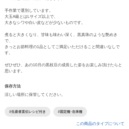
手作業で選別しています。
大玉A級とはLサイズ以上で、
大きなシワや白い皮などが少ないものです。
煮ると大きくなり、甘味も味わい深く、黒真珠のような艶めき
で、
きっとお節料理の1品としてご満足いただけること間違いなしで
す。
ぜひぜひ、あの10月の黒枝豆の成長した姿をお楽しみ頂けたらと
思います。
保存方法
涼しい場所に保管してください。
#生産者直伝レシピ付き
#固定種･在来種
この商品のタイプについて