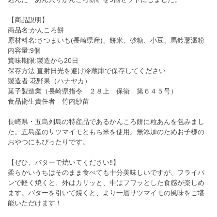
【商品説明】
商品名:かんころ餅
原材料名:さつまいも(長崎県産)、餅米、砂糖、小豆、馬鈴薯澱粉
内容量:9個
賞味期限:製造から20日
保存方法:直射日光を避け冷蔵庫で保存してください
製造者:花野果（ハナヤカ）
菓子製造業（長崎県指令 ２８上 保衛 第６４５号）
食品衛生責任者 竹内紗苗
長崎県・五島列島の特産品であるかんころ餅に粒あんを包みまし
た。五島産のサツマイモともち米を使用。無添加のためお子様の
おやつにもぴったりです。
【ぜひ、バターで焼いてください‼︎】
柔らかいうちはそのまま食べても十分美味しいですが、フライパ
ンで軽く焼くと、外はカリッと、中はフワッとした食感が楽しめ
ます。バターを引いて焼くと、より一層サツマイモの風味をご堪