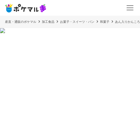
産直・通販のポケマル
加工食品
お菓子・スイーツ・パン
和菓子
あん入りかんころ