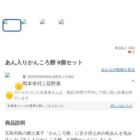
本日あと 10点
17
あん入りかんころ餅 9個セット
みんなの投稿を見る
長崎県長崎県南松浦郡新上五島町
岡本幸代 | 花野果
マークのついた生産者さんは、過去1年間で平均して特に高い評価を得
ています。
生産者バッジの基準が新しくなりました。
詳しくはこちら
商品説明
五島列島の郷土菓子「かんころ餅」に甘さ控えめの粒あんを包み
込んだ〝あん入りかんころ餅〟を9個セットにしました。