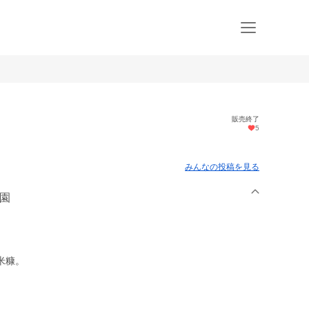
販売終了
5
みんなの投稿を見る
菜園
米糠。