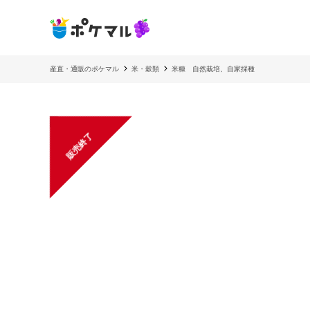
産直・通販のポケマル
米・穀類
米糠 自然栽培、自家採種
販売終了