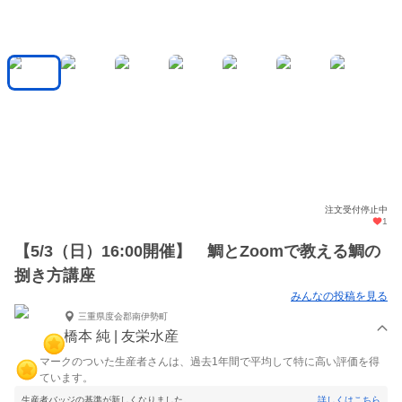
注文受付停止中
1
【5/3（日）16:00開催】 鯛とZoomで教える鯛の
捌き方講座
みんなの投稿を見る
三重県度会郡南伊勢町
橋本 純 | 友栄水産
マークのついた生産者さんは、過去1年間で平均して特に高い評価を得
ています。
生産者バッジの基準が新しくなりました。
詳しくはこちら