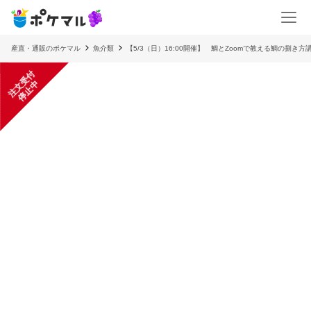
産直・通販のポケマル
魚介類
【5/3（日）16:00開催】 鯛とZoomで教える鯛の捌き方
注
文
受
付
停
止
中