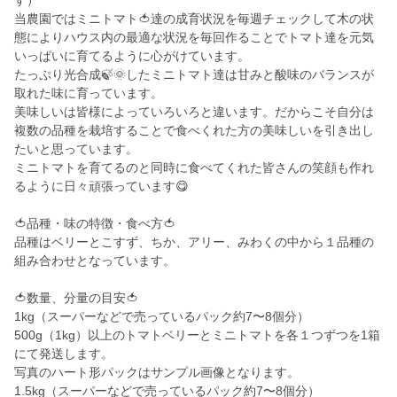
す）
当農園ではミニトマト🍅達の成育状況を毎週チェックして木の状
態によりハウス内の最適な状況を毎回作ることでトマト達を元気
いっぱいに育てるように心がけています。
たっぷり光合成🍃🌞したミニトマト達は甘みと酸味のバランスが
取れた味に育っています。
美味しいは皆様によっていろいろと違います。だからこそ自分は
複数の品種を栽培することで食べくれた方の美味しいを引き出し
たいと思っています。
ミニトマトを育てるのと同時に食べてくれた皆さんの笑顔も作れ
るように日々頑張っています😋
🍅品種・味の特徴・食べ方🍅
品種はベリーとこすず、ちか、アリー、みわくの中から１品種の
組み合わせとなっています。
🍅数量、分量の目安🍅
1kg（スーパーなどで売っているパック約7〜8個分）
500g（1kg）以上のトマトベリーとミニトマトを各１つずつを1箱
にて発送します。
写真のハート形パックはサンプル画像となります。
1.5kg（スーパーなどで売っているパック約7〜8個分）