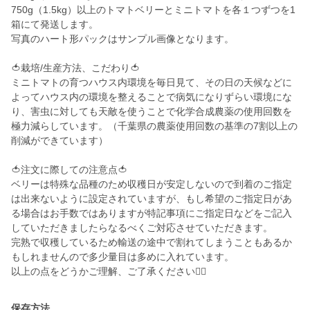
750g（1.5kg）以上のトマトベリーとミニトマトを各１つずつを1
箱にて発送します。
写真のハート形パックはサンプル画像となります。
🍅栽培/生産方法、こだわり🍅
ミニトマトの育つハウス内環境を毎日見て、その日の天候などに
よってハウス内の環境を整えることで病気になりずらい環境にな
り、害虫に対しても天敵を使うことで化学合成農薬の使用回数を
極力減らしています。（千葉県の農薬使用回数の基準の7割以上の
削減ができています）
🍅注文に際しての注意点🍅
ベリーは特殊な品種のため収穫日が安定しないので到着のご指定
は出来ないように設定されていますが、もし希望のご指定日があ
る場合はお手数ではありますが特記事項にご指定日などをご記入
していただきましたらなるべくご対応させていただきます。
完熟で収穫しているため輸送の途中で割れてしまうこともあるか
もしれませんので多少量目は多めに入れています。
以上の点をどうかご理解、ご了承ください🙇‍♂️
保存方法