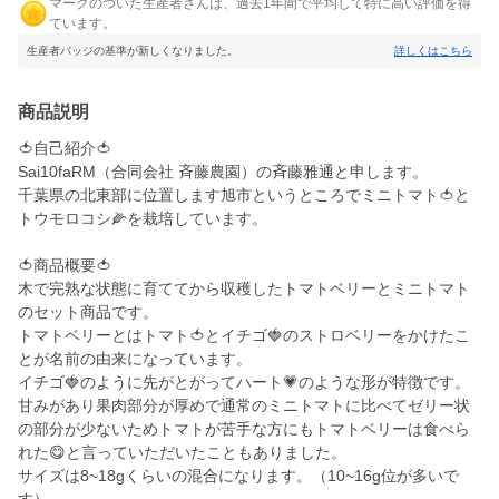
マークのついた生産者さんは、過去1年間で平均して特に高い評価を得
ています。
生産者バッジの基準が新しくなりました。
詳しくはこちら
商品説明
🍅自己紹介🍅
Sai10faRM（合同会社 斉藤農園）の斉藤雅通と申します。
千葉県の北東部に位置します旭市というところでミニトマト🍅と
トウモロコシ🌽を栽培しています。
🍅商品概要🍅
木で完熟な状態に育ててから収穫したトマトベリーとミニトマト
のセット商品です。
トマトベリーとはトマト🍅とイチゴ🍓のストロベリーをかけたこ
とが名前の由来になっています。
イチゴ🍓のように先がとがってハート💗のような形が特徴です。
甘みがあり果肉部分が厚めで通常のミニトマトに比べてゼリー状
の部分が少ないためトマトが苦手な方にもトマトベリーは食べら
れた😋と言っていただいたこともありました。
サイズは8~18gくらいの混合になります。（10~16g位が多いで