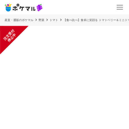
産直・通販のポケマル
野菜
トマト
【食べ比べ】食卓に笑顔を トマトベリー＆ミニト
注
文
受
付
停
止
中