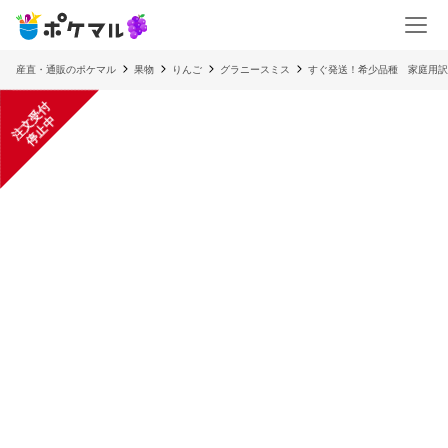
産直・通販のポケマル
果物
りんご
グラニースミス
すぐ発送！希少品種 家庭用訳
注
文
受
付
停
止
中