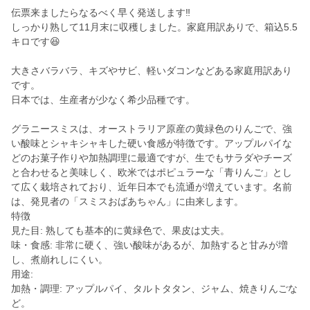
伝票来ましたらなるべく早く発送します‼️
しっかり熟して11月末に収穫しました。家庭用訳ありで、箱込5.5
キロです😆
大きさバラバラ、キズやサビ、軽いダコンなどある家庭用訳あり
です。
日本では、生産者が少なく希少品種です。
グラニースミスは、オーストラリア原産の黄緑色のりんごで、強
い酸味とシャキシャキした硬い食感が特徴です。アップルパイな
どのお菓子作りや加熱調理に最適ですが、生でもサラダやチーズ
と合わせると美味しく、欧米ではポピュラーな「青りんご」とし
て広く栽培されており、近年日本でも流通が増えています。名前
は、発見者の「スミスおばあちゃん」に由来します。
特徴
見た目: 熟しても基本的に黄緑色で、果皮は丈夫。
味・食感: 非常に硬く、強い酸味があるが、加熱すると甘みが増
し、煮崩れしにくい。
用途:
加熱・調理: アップルパイ、タルトタタン、ジャム、焼きりんごな
ど。