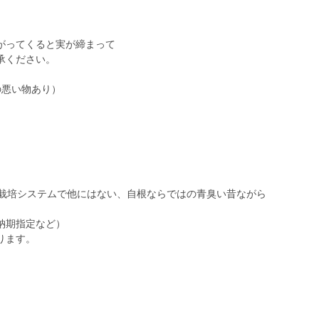
がってくると実が締まって
承ください。
の悪い物あり）
養液栽培システムで他にはない、自根ならではの青臭い昔ながら
納期指定など）
ります。
。