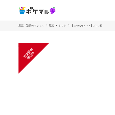
産直・通販のポケマル
野菜
トマト
【100%純トマト】2キロ箱
注
文
受
付
停
止
中