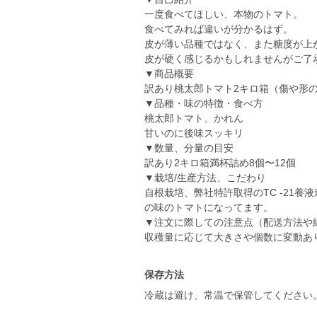
一度食べてほしい、本物のトマト。
食べてみれば違いが分かるはず。
皮が薄い品種ではなく、また糖度が上
皮が硬く感じるかもしれませんがご了
▼商品概要
訳あり桃太郎トマト2キロ箱（傷や形
▼品種・味の特徴・食べ方
桃太郎トマト、かれん
甘いのに後味スッキリ
▼数量、分量の目安
訳あり2キロ箱満杯詰め8個〜12個
▼栽培/生産方法、こだわり
自根栽培、弊社特許取得のTC -21
の味のトマトになってます。
▼注文に際しての注意点（配送方法や
収穫量に応じて大きさや個数に変動あ
保存方法
冷蔵は避け、常温で保管してください