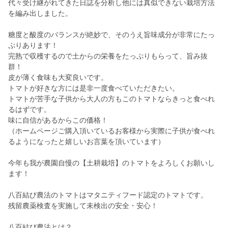
代々受け継がれてきた日誌を分析し他には真似できない栽培方法
を編み出しました。
糖度と酸度のバランスが絶妙で、そのうえ旨味成分が非常にたっ
ぷりあります！
完熟で収穫するので土からの栄養をたっぷりもらって、旨み抜
群！
皮が薄く食味も大変良いです。
トマトが好きな方には是非一度食べていただきたい。
トマトが苦手な子供から大人の方もこのトマトならきっと食べれ
るはずです。
味に自信があるからこの価格！
（ホームページご購入頂いているお客様から実際に子供が食べれ
るようになったと嬉しいお言葉を頂いています）
今年も我が農園自慢の【土耕栽培】のトマトをよろしくお願いし
ます！
八百結び農法のトマトはマタニティフード認定のトマトです。
残留農薬検査を実施して未検出の安全・安心！
八百結び農法とは？