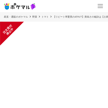
産直・通販のポケマル
野菜
トマト
【リピート率驚異の45%!?】美味さの秘訣は【土
注
文
受
付
停
止
中