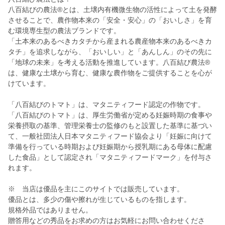
八百結びの農法®とは、土壌内有機微生物の活性によって土を発酵
させることで、農作物本来の「安全・安心」の「おいしさ」を育
む環境専生型の農法ブランドです。
「土本来のあるべきカタチから産まれる農産物本来のあるべきカ
タチ」を追求しながら、「おいしい」と「あんしん」のその先に
「地球の未来」を考える活動を推進しています。八百結び農法®
は、健康な土壌から育む、健康な農作物をご提供することを心が
けています。
「八百結びのトマト」は、マタニティフード認定の作物です。
「八百結びのトマト」は、厚生労働省が定める妊娠時期の食事や
栄養摂取の基準、管理栄養士の監修のもと設置した基準に基づい
て、一般社団法人日本マタニティフード協会より「妊娠に向けて
準備を行っている時期および妊娠期から授乳期にある母体に配慮
した食品」として認定され「マタニティフードマーク」を付与さ
れます。
※ 当店は優品を主にこのサイトでは販売しています。
優品とは、多少の傷や擦れが生じているものを指します。
規格外品ではありません。
贈答用などの秀品をお求めの方はお気軽にお問い合わせくださ