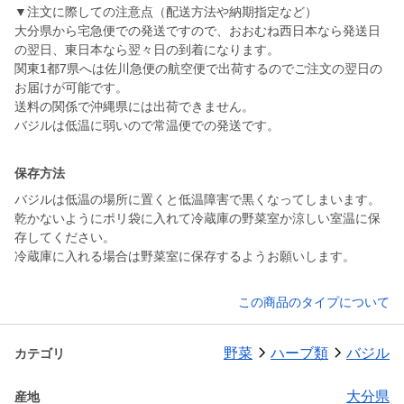
▼注文に際しての注意点（配送方法や納期指定など）
大分県から宅急便での発送ですので、おおむね西日本なら発送日
の翌日、東日本なら翌々日の到着になります。
関東1都7県へは佐川急便の航空便で出荷するのでご注文の翌日の
お届けが可能です。
送料の関係で沖縄県には出荷できません。
バジルは低温に弱いので常温便での発送です。
保存方法
バジルは低温の場所に置くと低温障害で黒くなってしまいます。
乾かないようにポリ袋に入れて冷蔵庫の野菜室か涼しい室温に保
存してください。
冷蔵庫に入れる場合は野菜室に保存するようお願いします。
この商品のタイプについて
野菜
ハーブ類
バジル
カテゴリ
大分県
産地