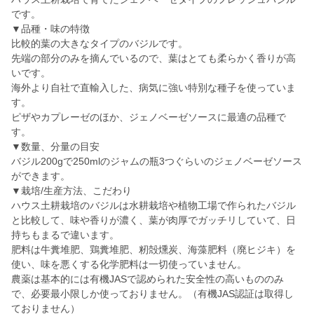
です。
▼品種・味の特徴
比較的葉の大きなタイプのバジルです。
先端の部分のみを摘んでいるので、葉はとても柔らかく香りが高
いです。
海外より自社で直輸入した、病気に強い特別な種子を使っていま
す。
ピザやカプレーゼのほか、ジェノベーゼソースに最適の品種で
す。
▼数量、分量の目安
バジル200gで250mlのジャムの瓶3つぐらいのジェノベーゼソース
ができます。
▼栽培/生産方法、こだわり
ハウス土耕栽培のバジルは水耕栽培や植物工場で作られたバジル
と比較して、味や香りが濃く、葉が肉厚でガッチリしていて、日
持ちもまるで違います。
肥料は牛糞堆肥、鶏糞堆肥、籾殻燻炭、海藻肥料（廃ヒジキ）を
使い、味を悪くする化学肥料は一切使っていません。
農薬は基本的には有機JASで認められた安全性の高いもののみ
で、必要最小限しか使っておりません。（有機JAS認証は取得し
ておりません）