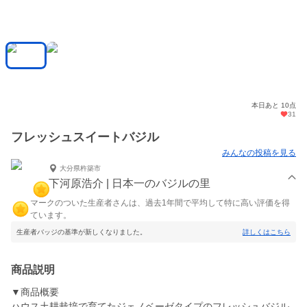
本日あと 10点
31
フレッシュスイートバジル
みんなの投稿を見る
大分県杵築市
下河原浩介 | 日本一のバジルの里
マークのついた生産者さんは、過去1年間で平均して特に高い評価を得
ています。
生産者バッジの基準が新しくなりました。
詳しくはこちら
商品説明
▼商品概要
ハウス土耕栽培で育てたジェノベーゼタイプのフレッシュバジル